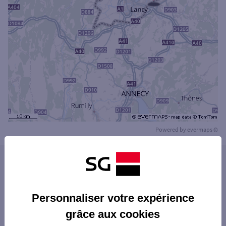
Powered by
evermaps ©
Les agences SG PRO dans les villes à
proximité
SAINT-CLAUDE
Personnaliser votre expérience
Les agences SG PRO dans les départements
GAILLARD
grâce aux cookies
limitrophes
ANNEMASSE