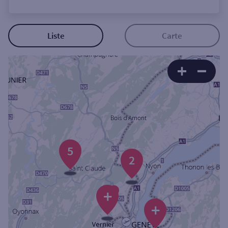
Ouverte le lundi
Coffre-fort
Liste
Carte
Autour de moi
ou
Ville / Code postal
5
Rue
2
+
Rechercher
+