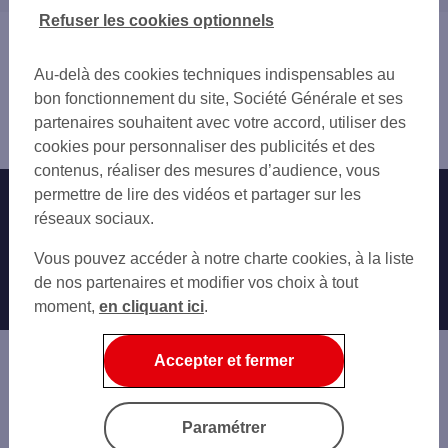
38 ISÈRE
Refuser les cookies optionnels
39 JURA
Vous êtes ici : Accueil
69 RHÔNE
Trouver une agence bancaire
Au-delà des cookies techniques indispensables au
71 SAÔNE-ET-LOIRE
Pro
bon fonctionnement du site, Société Générale et ses
73 SAVOIE
Ain
partenaires souhaitent avec votre accord, utiliser des
74 HAUTE-SAVOIE
Gex
cookies pour personnaliser des publicités et des
contenus, réaliser des mesures d’audience, vous
permettre de lire des vidéos et partager sur les
Nos engagements
Nous contacter
réseaux sociaux.
Particuliers
Autres sites SG
Vous pouvez accéder à notre charte cookies, à la liste
Professionnels
de nos partenaires et modifier vos choix à tout
moment,
en cliquant ici
.
Entreprises
Associations
Accepter et fermer
Banque privée
Informations légales
Economie Publique
Paramétrer
Gestion des cookies