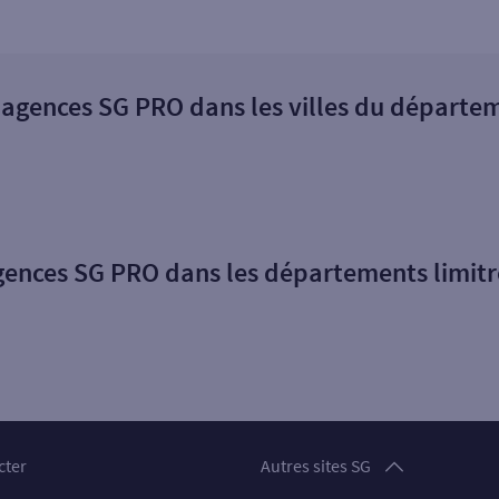
 agences SG PRO dans les villes du départe
gences SG PRO dans les départements limit
Particuliers
cter
Autres sites SG
Professionnels