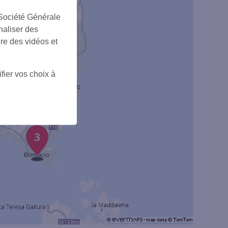
 Société Générale
naliser des
ire des vidéos et
5
fier vos choix à
3