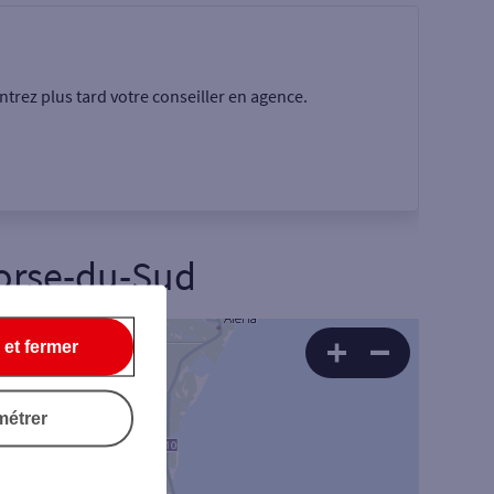
trez plus tard votre conseiller en agence.
orse-du-Sud
 et fermer
Rechercher
métrer