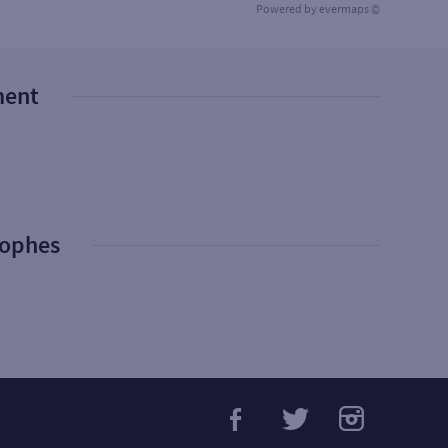
Powered by
evermaps ©
ment
rophes