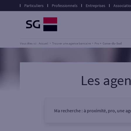
Particuliers
Professionnels
Entreprises
Associati
Vous êtes ici : Accueil
Trouver une agence bancaire
Pro
Corse-du-Sud
Les age
Ma recherche :
à proximité, pro, une a
Vous êtes