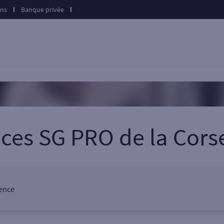
ons
Banque privée
nces SG PRO
de la
Cors
gence