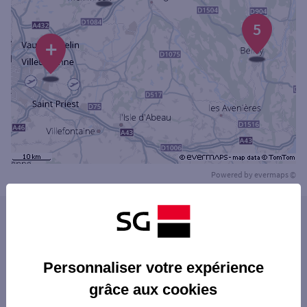
5
+
Powered by
evermaps ©
Les agences SG PRO dans les villes à
proximité
Personnaliser votre expérience
Les agences SG PRO dans les départements
grâce aux cookies
limitrophes