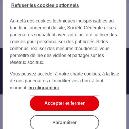
38 ISÈRE
Refuser les cookies optionnels
39 JURA
Vous êtes ici : Accueil
69 RHÔNE
Trouver une agence bancaire
Au-delà des cookies techniques indispensables au
71 SAÔNE-ET-LOIRE
Pro
bon fonctionnement du site, Société Générale et ses
73 SAVOIE
Ain
partenaires souhaitent avec votre accord, utiliser des
74 HAUTE-SAVOIE
Ambérieu en Bugey
cookies pour personnaliser des publicités et des
contenus, réaliser des mesures d’audience, vous
permettre de lire des vidéos et partager sur les
Nos engagements
Nous contacter
réseaux sociaux.
Particuliers
Autres sites SG
Vous pouvez accéder à notre charte cookies, à la liste
Professionnels
de nos partenaires et modifier vos choix à tout
moment,
en cliquant ici
.
Entreprises
Associations
Accepter et fermer
Banque privée
Informations légales
Economie Publique
Paramétrer
Gestion des cookies