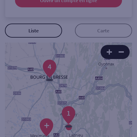
Ouvrir un compte
en ligne
Ouverte le samedi
Ouverte le lundi
Coffre-fort
Liste
Carte
Autour de moi
ou
4
Ville / Code postal
Rue
1
+
Rechercher