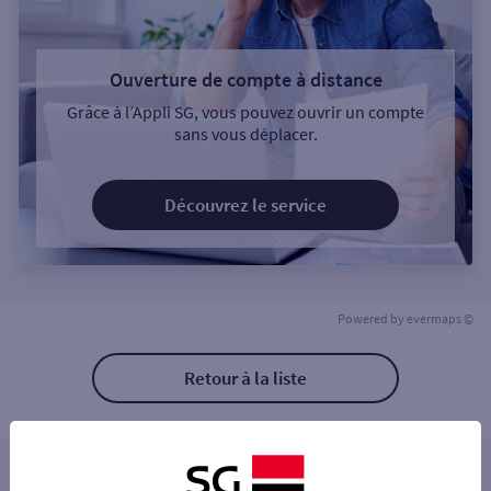
Ouverture de compte à distance
Grâce à l’Appli SG, vous pouvez ouvrir un compte
sans vous déplacer.
Découvrez le service
Powered by
evermaps ©
Retour à la liste
Les agences SG PRO à proximité