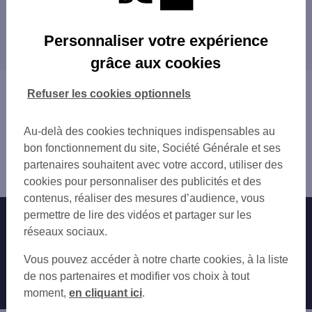
AULNAY/BOIS VIEUX PAYS
Les agences SG PRO dans les villes à
SEVRAN BUSSIERE
Personnaliser votre expérience
proximité
GONESSE CENTRE
grâce aux cookies
AULNAY S BOIS CENTRE
AULNAY-SOUS-BOIS
LE BLANC MESNIL
SEVRAN
Vous êtes ici : Accueil
Refuser les cookies optionnels
TREMBLAY VERT GALANT
GONESSE
Trouver une agence bancaire
LIVRY GARGAN
TREMBLAY-EN-FRANCE
Pro
MITRY LE NEUF
Au-delà des cookies techniques indispensables au
LE BLANC-MESNIL
Seine-Saint-Denis
PAVILLONS S-S BOIS
bon fonctionnement du site, Société Générale et ses
LIVRY-GARGAN
Villepinte
GOUSSAINVILLE
partenaires souhaitent avec votre accord, utiliser des
ARNOUVILLE
Agence VILLEPINTE PARIS ND 2
LE BOURGET
cookies pour personnaliser des publicités et des
LE BOURGET
ARNOUVILLE
contenus, réaliser des mesures d’audience, vous
GOUSSAINVILLE
VILLEPARISIS
permettre de lire des vidéos et partager sur les
Nos engagements
Nous contacter
DUGNY
BOBIGNY ROSTAND
réseaux sociaux.
DRANCY
BONDY
Particuliers
CLICHY-SOUS-BOIS
Autres sites SG
Vous pouvez accéder à notre charte cookies, à la liste
LOUVRES
LES PAVILLONS-SOUS-BOIS
Professionnels
de nos partenaires et modifier vos choix à tout
DRANCY
BONDY
moment,
en cliquant ici
.
LE RAINCY CENTRE
Entreprises
MITRY-MORY