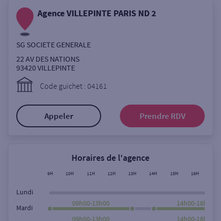
Ouverte le samedi
Agence VILLEPINTE PARIS ND 2
Ouverte le lundi
Coffre-fort
SG SOCIETE GENERALE
22 AV DES NATIONS
93420
VILLEPINTE
Autour de moi
Code guichet : 04161
ou
Appeler
Prendre RDV
Ville / Code postal
Horaires de l'agence
Rue
9H
10H
11H
12H
13H
14H
15H
16H
17H
Lundi
09h00-13h00
14h00-18h00
Mardi
Rechercher
09h00-13h00
14h00-18h00