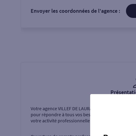
Envoyer les coordonnées de l'agence :
Présentati
Votre agence
VILLEF DE LAURAGAIS
vous accueille
pour répondre à tous vos besoins dans le cadre de
votre activité professionnelle.