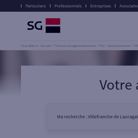
Particuliers
Professionnels
Entreprises
Associati
Vous êtes ici : Accueil
Trouver une agence bancaire
Pro
Haute-Garonne
Vi
Votre
Ma recherche :
Villefranche de Lauraga
Vous êtes