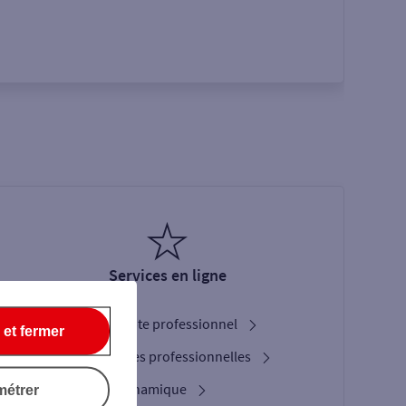
Services en ligne
Ouverture de compte professionnel
 et fermer
Nos cartes bancaires professionnelles
L'option Crypto Dynamique
métrer