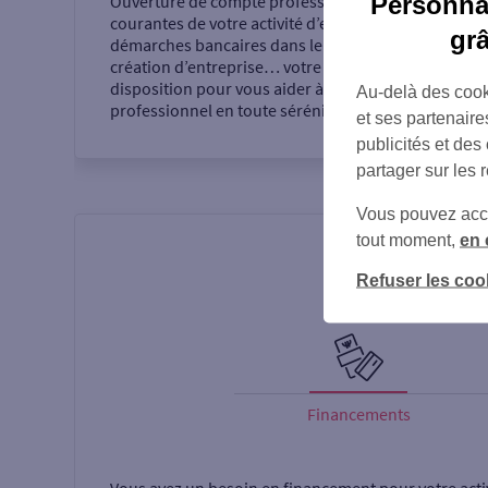
Personnal
Ouverture de compte professionnel, opérations
courantes de votre activité d’entrepreneur,
gr
démarches bancaires dans le cadre de votre
création d’entreprise… votre agence se tient à votre
disposition pour vous aider à réaliser votre projet
Au-delà des cook
professionnel en toute sérénité.
et ses partenaire
publicités et des
partager sur les 
Vous pouvez accéd
tout moment,
en 
Refuser les coo
Financements