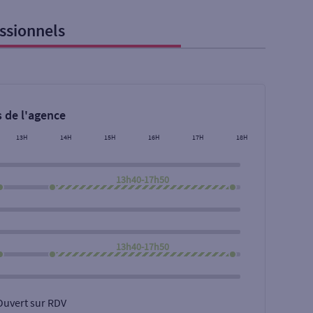
ssionnels
 de l'agence
13H
14H
15H
16H
17H
18H
13h40-17h50
Rechercher
13h40-17h50
Ouvert sur RDV