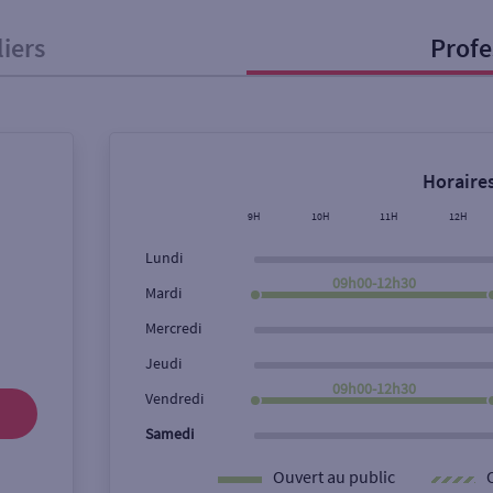
liers
Profe
onnel
Entreprise
Horaires
ice
9H
10H
11H
12H
Lundi
Ouverte le lundi
Coffre-fort
09h00-12h30
Mardi
Mercredi
Ville / Code postal
Rue
Jeudi
09h00-12h30
Vendredi
Samedi
Ouvert au public