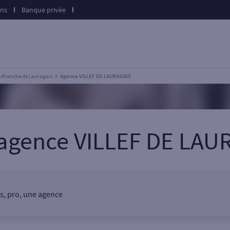
ons
Banque privée
llefranche de Lauragais
Agence VILLEF DE LAURAGAIS
 agence VILLEF DE LAU
is, pro, une agence