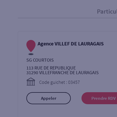
Particu
Particulier
Professi
Ma recherche
Agence VILLEF DE LAURAGAIS
Une agence
Un serv
SG COURTOIS
Ouverte le samedi
113 RUE DE REPUBLIQUE
31290
VILLEFRANCHE DE LAURAGAIS
Code guichet : 03457
Autour de moi
ou
Appeler
Prendre RDV