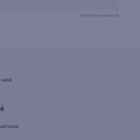
Powered by
evermaps ©
T AGNE
té
AINT-AGNE