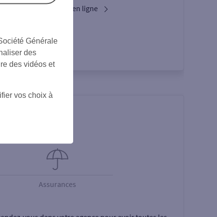
Services bancaires en ligne
L’appli Pro
 Société Générale
naliser des
ire des vidéos et
fier vos choix à
Assurances