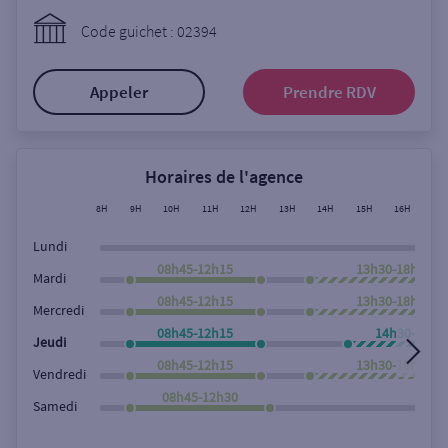
Ouverte le lundi
Code guichet : 02394
Coffre-fort
Appeler
Prendre RDV
Autour de moi
ou
Horaires de l'agence
8H
9H
10H
11H
12H
13H
14H
15H
16H
17
Ville / Code postal
Lundi
08h45-12h15
13h30-18h00
Mardi
08h45-12h15
13h30-18h00
Rue
Mercredi
08h45-12h15
14h30-18h0
Jeudi
08h45-12h15
13h30-18h00
Vendredi
Rechercher
08h45-12h30
Samedi