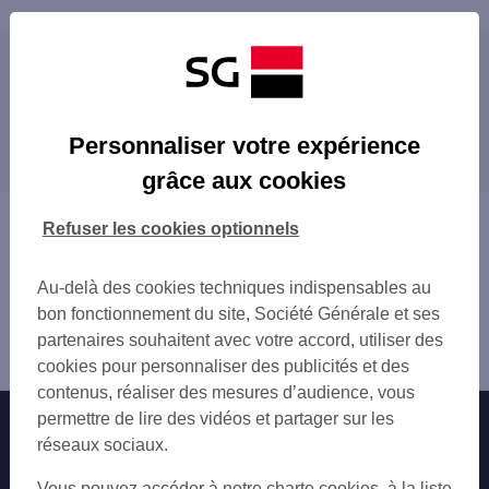
Les agences SG PRO à proximité
Les agences SG PRO dans les villes à
Personnaliser votre expérience
proximité
grâce aux cookies
Vous êtes ici : Accueil
Refuser les cookies optionnels
Trouver une agence bancaire
Pro
Au-delà des cookies techniques indispensables au
Moselle
bon fonctionnement du site, Société Générale et ses
Sarrebourg
partenaires souhaitent avec votre accord, utiliser des
Agence SARREBOURG
cookies pour personnaliser des publicités et des
contenus, réaliser des mesures d’audience, vous
permettre de lire des vidéos et partager sur les
Nos engagements
Nous contacter
réseaux sociaux.
Particuliers
Autres sites SG
Vous pouvez accéder à notre charte cookies, à la liste