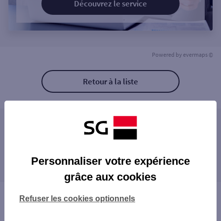
Découvrez le service
Powered by
evermaps ©
Retour à la liste
Les agences SG PRO à proximité
Les agences SG PRO dans les villes à
Personnaliser votre expérience
proximité
grâce aux cookies
Vous êtes ici : Accueil
Refuser les cookies optionnels
Trouver une agence bancaire
Pro