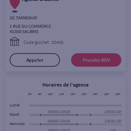
Ouverte le lundi
Coffre-fort
SG TARNEAUD
1 RUE DU COMMERCE
41300
SALBRIS
Autour de moi
Code guichet : 00406
ou
Appeler
Prendre RDV
Ville / Code postal
Horaires de l'agence
Rue
8H
9H
10H
11H
12H
13H
14H
15H
16H
17
Lundi
09h00-12h20
13h30-18h00
Mardi
Rechercher
09h00-12h20
13h30-18h00
Mercredi
09h00-12h20
14h30-18h0