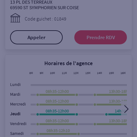
Ouverte le samedi
13 PL DES TERREAUX
69590
ST SYMPHORIEN SUR COISE
Ouverte le lundi
Code guichet : 01849
Coffre-fort
Appeler
Prendre RDV
Autour de moi
ou
Horaires de l'agence
8H
9H
10H
11H
12H
13H
14H
15H
16H
17
Ville / Code postal
Lundi
08h35-12h00
13h30-18h00
Mardi
08h35-12h00
13h30-18h00
Rue
Mercredi
08h35-12h00
14h30-18h0
Jeudi
08h35-12h00
13h30-18h00
Vendredi
Rechercher
08h35-12h10
Samedi