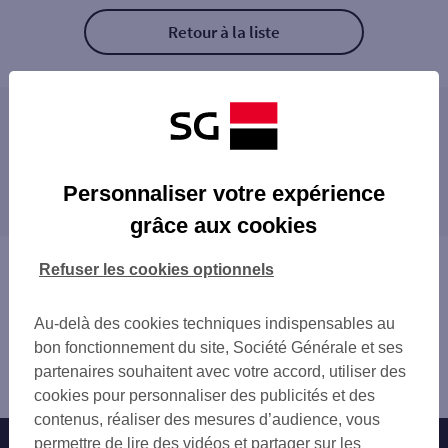
Retour à la liste
Les agences SG PRO à proximité
CHAZELLES SUR LYON
Les agences SG PRO dans les villes à
ST GALMIER
Personnaliser votre expérience
proximité
VEAUCHE
grâce aux cookies
RIVE DE GIER
RIVE-DE-GIER
LA TALAUDIERE
SAINT-CHAMOND
Vous êtes ici : Accueil
Refuser les cookies optionnels
L'ETRAT
ANDRÉZIEUX-BOUTHÉON
Trouver une agence bancaire
MONTROND LES BAINS
SAINT-JUST-SAINT-RAMBERT
Pro
ANDREZIEUX BOUTHEON
Au-delà des cookies techniques indispensables au
Rhône
SAINT CHAMOND
bon fonctionnement du site, Société Générale et ses
Saint Symphorien sur Coise
SAINT ETIENNE TERRASSE
partenaires souhaitent avec votre accord, utiliser des
Agence SAINT SYMPHORIEN COISE
FEURS
cookies pour personnaliser des publicités et des
SAINT JUST SAINT RAMBERT
contenus, réaliser des mesures d’audience, vous
permettre de lire des vidéos et partager sur les
Nos engagements
Nous contacter