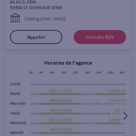
Ouverte le samedi
86 AV G. PERI
93400
ST OUEN SUR SEINE
Ouverte le lundi
Code guichet : 04032
Coffre-fort
Appeler
Prendre RDV
Autour de moi
ou
Horaires de l'agence
8H
9H
10H
11H
12H
13H
14H
15H
16H
17
Ville / Code postal
Lundi
08h50-12h30
13h45-17h50
Mardi
08h50-12h30
13h45-17h50
Rue
Mercredi
08h50-12h30
14h45-17h5
Jeudi
08h50-12h30
13h45-17h50
Vendredi
Rechercher
08h50-12h30
Samedi