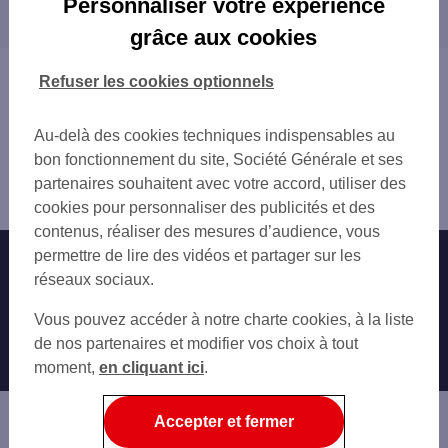
Personnaliser votre expérience
proximité
PARIS JULES JOFFRIN
grâce aux cookies
ST DENIS CARRF PLEYEL
CLICHY
PARIS CUSTINE
LEVALLOIS-PERRET
Vous êtes ici : Accueil
Refuser les cookies optionnels
CLICHY JEAN JAURES
VILLENEUVE-LA-GARENNE
Trouver une agence bancaire
ST DENIS STADE FRANCE
AUBERVILLIERS
Pro
PARIS LEPIC
Au-delà des cookies techniques indispensables au
ASNIÈRES-SUR-SEINE
Seine-Saint-Denis
PARIS MARCADET
bon fonctionnement du site, Société Générale et ses
GENNEVILLIERS
Saint Ouen
PARIS BATIGNOLLES
partenaires souhaitent avec votre accord, utiliser des
SAINT-DENIS
Agence SAINT OUEN GARIBALDI
PARIS MONTMARTRE
cookies pour personnaliser des publicités et des
BOIS-COLOMBES
PARIS ROCHECHOUART
contenus, réaliser des mesures d’audience, vous
LA COURNEUVE
LEVALLOIS GARE
permettre de lire des vidéos et partager sur les
Nos engagements
Nous contacter
NEUILLY-SUR-SEINE
PARIS PLACE LEVIS
réseaux sociaux.
PARIS
PARIS MALESHERBES
Particuliers
ÉPINAY-SUR-SEINE
Autres sites SG
Vous pouvez accéder à notre charte cookies, à la liste
PARIS EUROPE
COURBEVOIE
Professionnels
de nos partenaires et modifier vos choix à tout
PARIS CONDORCET
LE PRÉ-SAINT-GERVAIS
moment,
en cliquant ici
.
PARIS VILLIERS
Entreprises
COLOMBES
PARIS TRINITE
PANTIN
Associations
Accepter et fermer
LA GARENNE-COLOMBES
Banque privée