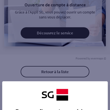
Ouverture de compte à distance
Grâce à l’Appli SG, vous pouvez ouvrir un compte
sans vous déplacer.
Découvrez le service
Powered by
evermaps ©
Retour à la liste
Les agences SG PRO à proximité
SAINT OUEN MAIRIE
Les agences SG PRO dans les villes à
PARIS GUY MOQUET