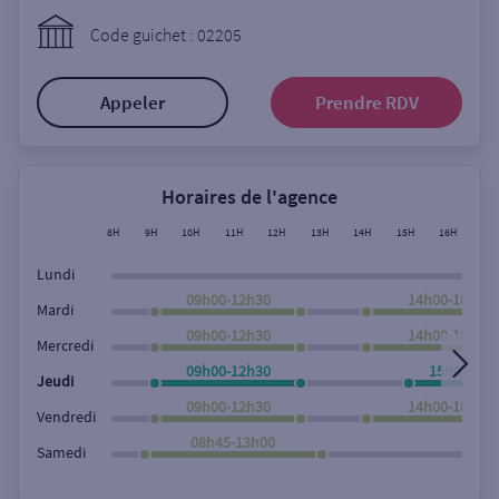
Ouverte le lundi
Code guichet : 02205
Coffre-fort
Appeler
Prendre RDV
Autour de moi
ou
Horaires de l'agence
8H
9H
10H
11H
12H
13H
14H
15H
16H
17
Ville / Code postal
Lundi
09h00-12h30
14h00-18h00
Mardi
09h00-12h30
14h00-18h00
Rue
Mercredi
09h00-12h30
15h00-18h
Jeudi
09h00-12h30
14h00-18h00
Vendredi
Rechercher
08h45-13h00
Samedi