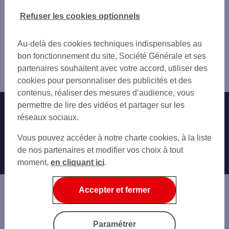
VERSAILLES ST-LOUIS
BOIS-D'ARCY
Vous êtes ici : Accueil
Refuser les cookies optionnels
VOISINS LE BRETONNEUX
GUYANCOURT
Trouver une agence bancaire
NOISY-LE-ROI
MONTIGNY-LE-BRETONNEUX
Pro
TRAPPES
Au-delà des cookies techniques indispensables au
VOISINS-LE-BRETONNEUX
Yvelines
VERSAILLES CENTRE
bon fonctionnement du site, Société Générale et ses
VERSAILLES
Saint Cyr l'École
LE CHESNAY SIMARD
partenaires souhaitent avec votre accord, utiliser des
VILLEPREUX
Agence SAINT-CYR-L'ECOLE
CHESNAY NOUVEL FRANCE
cookies pour personnaliser des publicités et des
TRAPPES
LES CLAYES SOUS BOIS
contenus, réaliser des mesures d’audience, vous
LE CHESNAY
VERSAILLES MONTREUIL
permettre de lire des vidéos et partager sur les
Nos engagements
Nous contacter
LES CLAYES-SOUS-BOIS
SAINT NOM LA BRETECHE
réseaux sociaux.
MARLY-LE-ROI
VERSAILLES PORCHEFONT
Particuliers
ÉLANCOURT
Autres sites SG
Vous pouvez accéder à notre charte cookies, à la liste
PLAISIR
VIROFLAY
Professionnels
de nos partenaires et modifier vos choix à tout
VAUCRESSON
LA CELLE-SAINT-CLOUD
moment,
en cliquant ici
.
LOUVECIENNES GARE
Entreprises
PLAISIR
VIROFLAY
MAUREPAS
Associations
Accepter et fermer
CHAVILLE
Banque privée
VÉLIZY-VILLACOUBLAY
VILLE-D'AVRAY
Informations légales
Economie Publique
Paramétrer