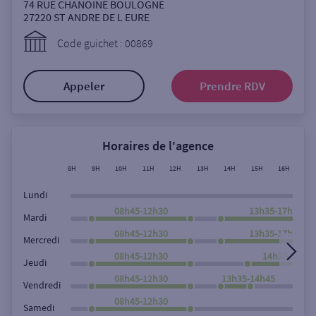
Ouverte le samedi
74 RUE CHANOINE BOULOGNE
27220
ST ANDRE DE L EURE
Ouverte le lundi
Code guichet : 00869
Coffre-fort
Appeler
Prendre RDV
Autour de moi
ou
Horaires de l'agence
8H
9H
10H
11H
12H
13H
14H
15H
16H
17
Ville / Code postal
Lundi
08h45-12h30
13h35-17h45
Mardi
08h45-12h30
13h35-17h45
Rue
Mercredi
08h45-12h30
14h35-17h4
Jeudi
08h45-12h30
13h35-14h45
Vendredi
Rechercher
08h45-12h30
Samedi