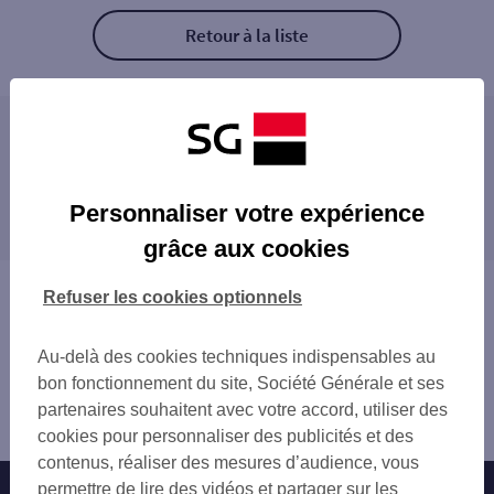
Retour à la liste
Les agences SG PRO à proximité
IVRY LA BATAILLE
Les agences SG PRO dans les villes à
PACY SUR EURE
Personnaliser votre expérience
proximité
EVREUX
grâce aux cookies
NONANCOURT HOTEL DIEU
ÉVREUX
GRAVIGNY
DREUX
Vous êtes ici : Accueil
Refuser les cookies optionnels
ST SEBASTIEN MORSENT
Trouver une agence bancaire
DREUX
Pro
Au-delà des cookies techniques indispensables au
Eure
bon fonctionnement du site, Société Générale et ses
Saint André de l'Eure
partenaires souhaitent avec votre accord, utiliser des
Agence SAINT ANDRE DE L'EURE
cookies pour personnaliser des publicités et des
contenus, réaliser des mesures d’audience, vous
permettre de lire des vidéos et partager sur les
Nos engagements
Nous contacter