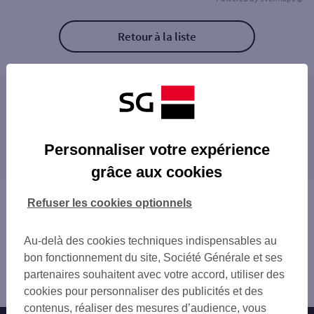
Retour à la liste
Les agences SG PRO à proximité
PAU BARTHOU
Les agences SG PRO dans les villes à
PAU TRESPOEY
Personnaliser votre expérience
proximité
PAU UNIVERSITE
grâce aux cookies
BILLERE
BILLÈRE
LESCAR
LONS
Vous êtes ici : Accueil
Refuser les cookies optionnels
PAU MORLAAS
LESCAR
Trouver une agence bancaire
NAY
OLORON-SAINTE-MARIE
Pro
Au-delà des cookies techniques indispensables au
Pyrénées-Atlantiques
bon fonctionnement du site, Société Générale et ses
Pau
partenaires souhaitent avec votre accord, utiliser des
Agence PAU CARNOT
cookies pour personnaliser des publicités et des
contenus, réaliser des mesures d’audience, vous