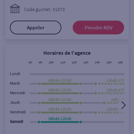
Ouverte le lundi
Code guichet : 01573
Coffre-fort
Appeler
Prendre RDV
Autour de moi
ou
Horaires de l'agence
8H
9H
10H
11H
12H
13H
14H
15H
16H
17
Ville / Code postal
Lundi
08h45-12h30
13h45-17h45
Mardi
08h45-12h30
13h45-17h45
Rue
Mercredi
08h45-12h30
14h30-17h45
Jeudi
08h45-12h30
13h45-17h45
Vendredi
Rechercher
08h45-12h30
Samedi