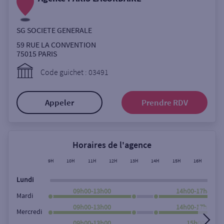
Ouverte le lundi
Coffre-fort
SG SOCIETE GENERALE
59 RUE LA CONVENTION
75015
PARIS
Autour de moi
Code guichet : 03491
ou
Appeler
Prendre RDV
Ville / Code postal
Horaires de l'agence
Rue
9H
10H
11H
12H
13H
14H
15H
16H
17H
Lundi
09h00-13h00
14h00-17h45
Mardi
Rechercher
09h00-13h00
14h00-17h45
Mercredi
09h00-13h00
15h00-17h4