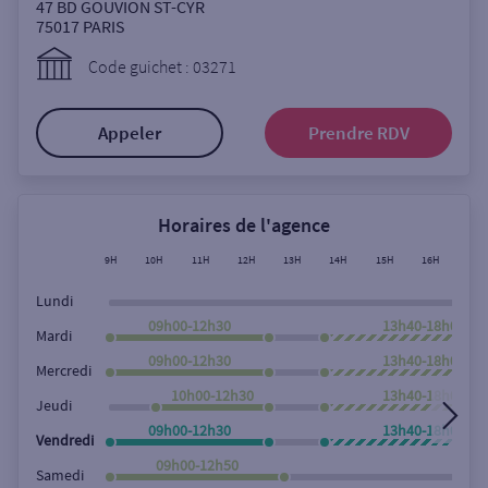
Ouverte le samedi
47 BD GOUVION ST-CYR
75017
PARIS
Ouverte le lundi
Code guichet : 03271
Coffre-fort
Appeler
Prendre RDV
Autour de moi
ou
Horaires de l'agence
9H
10H
11H
12H
13H
14H
15H
16H
17H
Ville / Code postal
Lundi
09h00-12h30
13h40-18h00
Mardi
09h00-12h30
13h40-18h00
Rue
Mercredi
10h00-12h30
13h40-18h00
Jeudi
09h00-12h30
13h40-18h00
Vendredi
Rechercher
09h00-12h50
Samedi