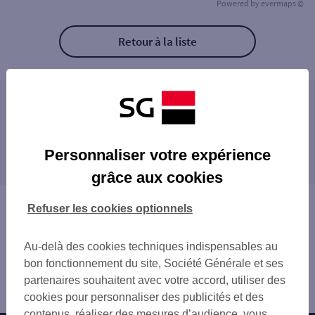
Powered by
evermaps ©
Retour à la liste
Les agences SG PRO à proximité
PARIS TERNES PRO
Les agences SG PRO dans les villes à
PARIS NIEL
Personnaliser votre expérience
proximité
NEUILLY-MARCHE
grâce aux cookies
PARIS PLACE PEREIRE
NEUILLY-SUR-SEINE
LEVALLOIS CENTRE
LEVALLOIS-PERRET
Vous êtes ici : Accueil
Refuser les cookies optionnels
PARIS COURCELLES
CLICHY
Trouver une agence bancaire
LEVALLOIS A FRANCE
COURBEVOIE
Pro
PARIS VILLIERS
Au-delà des cookies techniques indispensables au
PUTEAUX
Paris
PARIS 16E ESPACE PRO
bon fonctionnement du site, Société Générale et ses
ASNIÈRES-SUR-SEINE
Paris 17ème
NEUILLY ESPACE PRO
partenaires souhaitent avec votre accord, utiliser des
BOIS-COLOMBES
Agence PARIS GOUVION ST CYR
PARIS PARC MONCEAU
cookies pour personnaliser des publicités et des
LA GARENNE-COLOMBES
LEVALLOIS VATIMESNIL
contenus, réaliser des mesures d’audience, vous