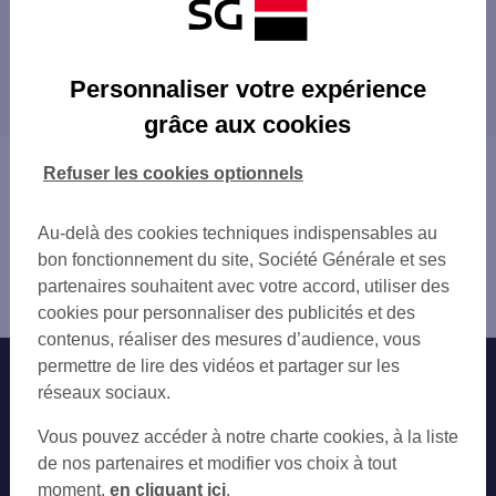
Les agences SG PRO à proximité
PARIS GROS CAILLOU
Les agences SG PRO dans les villes à
PARIS ST DOMINIQUE
Personnaliser votre expérience
proximité
PARIS MOTTE PICQUET
grâce aux cookies
PARIS FONTENOY
PARIS
PARIS BRETEUIL
VANVES
Vous êtes ici : Accueil
Refuser les cookies optionnels
PARIS GRENELLE
NEUILLY-SUR-SEINE
Trouver une agence bancaire
PARIS BIR HAKEIM
MONTROUGE
Pro
PARIS LECOURBE DAUDIN
Au-delà des cookies techniques indispensables au
ISSY-LES-MOULINEAUX
Paris
PARIS DUROC
bon fonctionnement du site, Société Générale et ses
LEVALLOIS-PERRET
Paris 7ème
PARIS CLEMENT MAROT
partenaires souhaitent avec votre accord, utiliser des
MALAKOFF
Agence PARIS ECOLE MILITAIRE
PARIS ST THOMAS AQUIN
cookies pour personnaliser des publicités et des
BOULOGNE-BILLANCOURT
PARIS PASTEUR
contenus, réaliser des mesures d’audience, vous
CLICHY
PARIS ETIENNE PERNET
permettre de lire des vidéos et partager sur les
Nos engagements
Nous contacter
GENTILLY
PARIS ENTREPRENEURS
réseaux sociaux.
ARCUEIL
PARIS ST PLACIDE
Particuliers
COURBEVOIE
Autres sites SG
Vous pouvez accéder à notre charte cookies, à la liste
PARIS RUE DE RENNES
PUTEAUX
Professionnels
de nos partenaires et modifier vos choix à tout
PARIS NICOLO
SAINT-OUEN
moment,
en cliquant ici
.