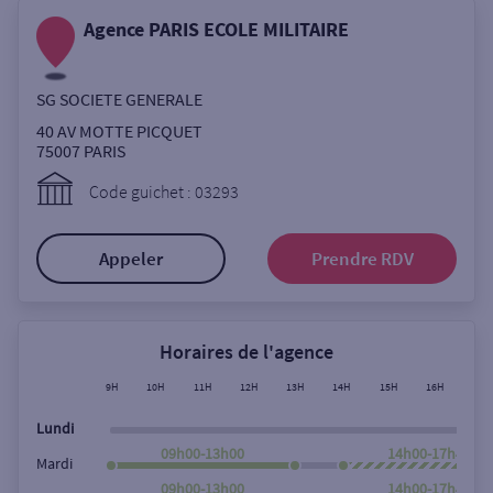
Ouverte le samedi
Agence PARIS ECOLE MILITAIRE
Ouverte le lundi
Coffre-fort
SG SOCIETE GENERALE
40 AV MOTTE PICQUET
75007
PARIS
Autour de moi
Code guichet : 03293
ou
Appeler
Prendre RDV
Ville / Code postal
Horaires de l'agence
Rue
9H
10H
11H
12H
13H
14H
15H
16H
17H
Lundi
09h00-13h00
14h00-17h45
Mardi
Rechercher
09h00-13h00
14h00-17h45