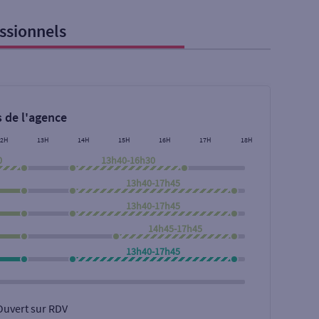
ssionnels
 de l'agence
12H
13H
14H
15H
16H
17H
18H
0
13h40-16h30
13h40-17h45
13h40-17h45
14h45-17h45
Rechercher
13h40-17h45
Ouvert sur RDV