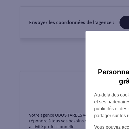
Envoyer les coordonnées de l'agence :
Personnal
gr
Au-delà des cook
Présentati
et ses partenaire
publicités et des
Votre agence
ODOS TARBES
vous accueille pour
partager sur les 
répondre à tous vos besoins dans le cadre de votre
activité professionnelle.
Vous pouvez accéd