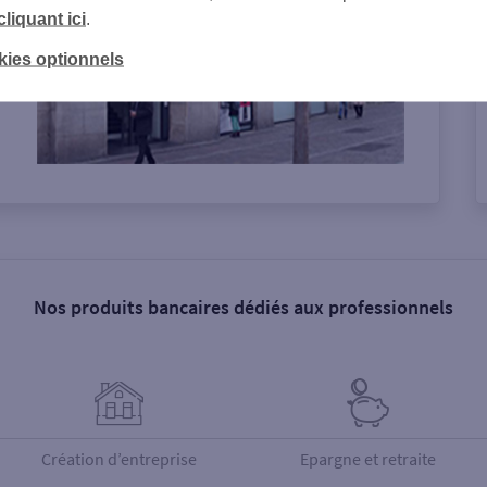
cliquant ici
.
kies optionnels
Nos produits bancaires dédiés aux professionnels
Création d’entreprise
Epargne et retraite