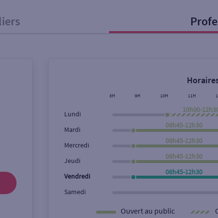
liers
Profe
onnel
Entreprise
Horaires
ice
8H
9H
10H
11H
10h00-12h3
Lundi
Ouverte le lundi
Coffre-fort
08h45-12h30
Mardi
08h45-12h30
Mercredi
08h45-12h30
Ville / Code postal
Rue
Jeudi
08h45-12h30
Vendredi
Samedi
Ouvert au public