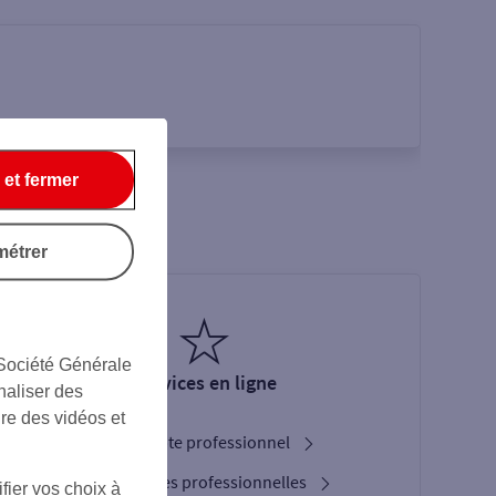
 et fermer
métrer
 Société Générale
Services en ligne
naliser des
ire des vidéos et
Ouverture de compte professionnel
Nos cartes bancaires professionnelles
fier vos choix à