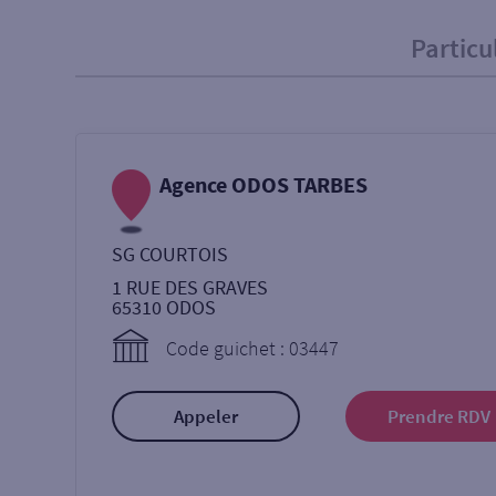
Particu
Particulier
Professi
Ma recherche
Agence ODOS TARBES
Une agence
Un serv
SG COURTOIS
Ouverte le samedi
1 RUE DES GRAVES
65310
ODOS
Code guichet : 03447
Autour de moi
ou
Appeler
Prendre RDV