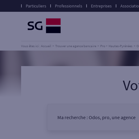
Particuliers
Professionnels
Entreprises
Associati
Vous êtes ici : Accueil
Trouver une agence bancaire
Pro
Hautes-Pyrénées
O
Vo
Ma recherche :
Odos, pro, une agence
Vous êtes