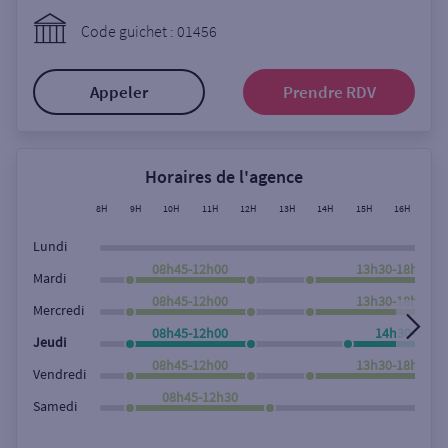
Ouverte le lundi
Code guichet : 01456
Coffre-fort
Appeler
Prendre RDV
Autour de moi
ou
Horaires de l'agence
8H
9H
10H
11H
12H
13H
14H
15H
16H
17
Ville / Code postal
Lundi
08h45-12h00
13h30-18h00
Mardi
08h45-12h00
13h30-18h00
Rue
Mercredi
08h45-12h00
14h30-18h0
Jeudi
08h45-12h00
13h30-18h00
Vendredi
Rechercher
08h45-12h30
Samedi