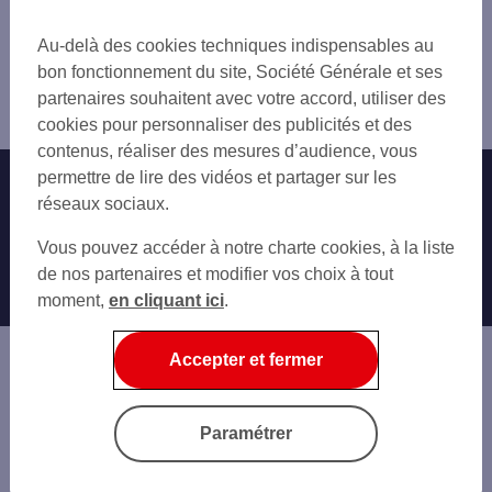
Trouver une agence bancaire
Pro
Au-delà des cookies techniques indispensables au
Allier
bon fonctionnement du site, Société Générale et ses
Montluçon
partenaires souhaitent avec votre accord, utiliser des
Agence MONTLUCON
cookies pour personnaliser des publicités et des
contenus, réaliser des mesures d’audience, vous
permettre de lire des vidéos et partager sur les
Nos engagements
Nous contacter
réseaux sociaux.
Particuliers
Autres sites SG
Vous pouvez accéder à notre charte cookies, à la liste
Professionnels
de nos partenaires et modifier vos choix à tout
moment,
en cliquant ici
.
Entreprises
Associations
Accepter et fermer
Banque privée
Informations légales
Economie Publique
Paramétrer
Gestion des cookies
Sécurité