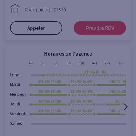
Ouverte le lundi
Code guichet : 01310
Coffre-fort
Appeler
Prendre RDV
Autour de moi
ou
Horaires de l'agence
9H
10H
11H
12H
13H
14H
15H
16H
17H
Ville / Code postal
10h00-18h00
Lundi
09h00-12h00
12h00-14h00
14h00-18h00
Mardi
09h00-12h00
12h00-14h00
14h00-18h00
Rue
Mercredi
09h00-12h00
12h00-14h00
15h00-18h0
Jeudi
09h00-12h00
12h00-14h00
14h00-18h00
Vendredi
Rechercher
Samedi