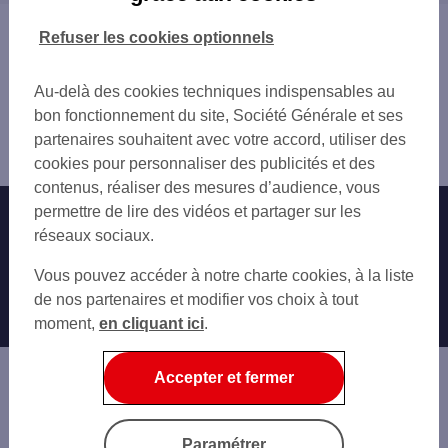
LE MÉE-SUR-SEINE
BOIS LE ROI
VAUX-LE-PÉNIL
Vous êtes ici : Accueil
Refuser les cookies optionnels
ST FARGEAU PONTHIERRY
DAMMARIE-LES-LYS
Trouver une agence bancaire
MOISSY CRAMAYEL
SAVIGNY-LE-TEMPLE
Pro
LIEUSAINT CARRE SENART
Au-delà des cookies techniques indispensables au
SAINT-FARGEAU-PONTHIERRY
Seine-et-Marne
AVON
bon fonctionnement du site, Société Générale et ses
MOISSY-CRAMAYEL
Melun
ST PIERRE DU PERRAY
partenaires souhaitent avec votre accord, utiliser des
LIEUSAINT
Agence MELUN PASTEUR
FONTAINEBLEAU
cookies pour personnaliser des publicités et des
AVON
CORBEIL-ESSONNES
contenus, réaliser des mesures d’audience, vous
FONTAINEBLEAU
COMBS LA VILLE
permettre de lire des vidéos et partager sur les
Nos engagements
Nous contacter
CORBEIL-ESSONNES
VILLABE
réseaux sociaux.
COMBS-LA-VILLE
MENNECY
Particuliers
MENNECY
Autres sites SG
Vous pouvez accéder à notre charte cookies, à la liste
BRIE COMTE ROBERT
BRIE-COMTE-ROBERT
Professionnels
de nos partenaires et modifier vos choix à tout
MORMANT
ÉVRY
moment,
en cliquant ici
.
SOISY SUR SEINE
Entreprises
ÉPINAY-SOUS-SÉNART
EVRY MONTESPAN
COURCOURONNES
Associations
Accepter et fermer
BRUNOY
Banque privée
RIS-ORANGIS
YERRES
Informations légales
Economie Publique
Paramétrer