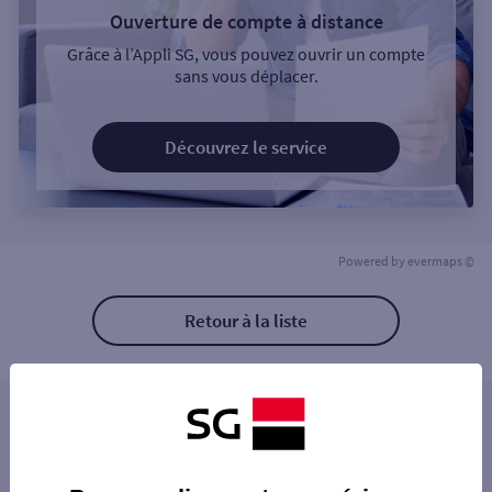
Ouverture de compte à distance
Grâce à l’Appli SG, vous pouvez ouvrir un compte
sans vous déplacer.
Découvrez le service
Powered by
evermaps ©
Retour à la liste
Les agences SG PRO à proximité
SOLESMES
Les agences SG PRO dans les villes à
CAUDRY LECLERC