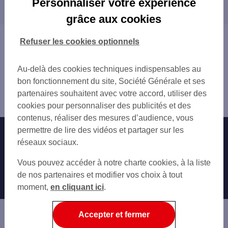
Personnaliser votre expérience
proximité
BOHAIN
grâce aux cookies
LE QUESNOY
CAUDRY
VILLERS OUTREAUX
Vous êtes ici : Accueil
Refuser les cookies optionnels
Trouver une agence bancaire
Pro
Au-delà des cookies techniques indispensables au
Nord
bon fonctionnement du site, Société Générale et ses
le Cateau Cambrésis
partenaires souhaitent avec votre accord, utiliser des
Agence LE CATEAU
cookies pour personnaliser des publicités et des
contenus, réaliser des mesures d’audience, vous
permettre de lire des vidéos et partager sur les
Nos engagements
Nous contacter
réseaux sociaux.
Particuliers
Autres sites SG
Vous pouvez accéder à notre charte cookies, à la liste
Professionnels
de nos partenaires et modifier vos choix à tout
moment,
en cliquant ici
.
Entreprises
Associations
Accepter et fermer
Banque privée