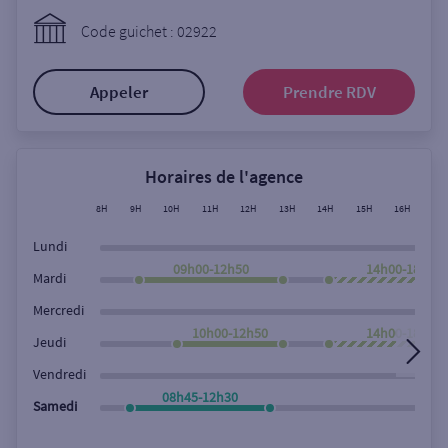
Ouverte le lundi
Code guichet : 02922
Coffre-fort
Appeler
Prendre RDV
Autour de moi
ou
Horaires de l'agence
8H
9H
10H
11H
12H
13H
14H
15H
16H
17
Ville / Code postal
Lundi
09h00-12h50
14h00-18h00
Mardi
Rue
Mercredi
10h00-12h50
14h00-18h00
Jeudi
Vendredi
Rechercher
08h45-12h30
Samedi