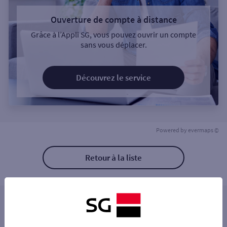
Ouverture de compte à distance
Grâce à l’Appli SG, vous pouvez ouvrir un compte
sans vous déplacer.
Découvrez le service
Powered by
evermaps ©
Retour à la liste
Les agences SG PRO à proximité
LA FERE REPUBLIQUE