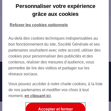
Les agences SG PRO dans les villes à
Personnaliser votre expérience
proximité
grâce aux cookies
Vous êtes ici : Accueil
Refuser les cookies optionnels
Trouver une agence bancaire
Pro
Au-delà des cookies techniques indispensables au
Aisne
bon fonctionnement du site, Société Générale et ses
Laon
partenaires souhaitent avec votre accord, utiliser des
Agence LAON
cookies pour personnaliser des publicités et des
contenus, réaliser des mesures d’audience, vous
permettre de lire des vidéos et partager sur les
Nos engagements
Nous contacter
réseaux sociaux.
Particuliers
Autres sites SG
Vous pouvez accéder à notre charte cookies, à la liste
Professionnels
de nos partenaires et modifier vos choix à tout
moment,
en cliquant ici
.
Entreprises
Associations
Accepter et fermer