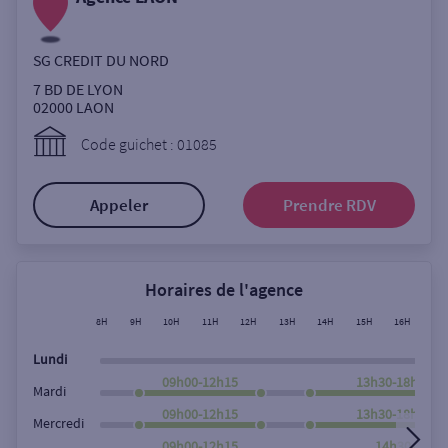
Ouverte le lundi
Coffre-fort
SG CREDIT DU NORD
7 BD DE LYON
02000
LAON
Autour de moi
Code guichet : 01085
ou
Appeler
Prendre RDV
Ville / Code postal
Horaires de l'agence
Rue
8H
9H
10H
11H
12H
13H
14H
15H
16H
17
Lundi
09h00-12h15
13h30-18h00
Mardi
Rechercher
09h00-12h15
13h30-18h00
Mercredi
09h00-12h15
14h30-18h0