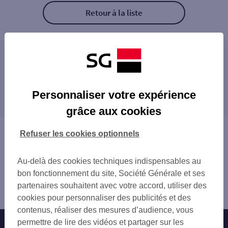
Retour à la liste
Les agences SG PRO à proximité
SAINT BRIEUC
Les agences SG PRO dans les villes à
LAMBALLE
Personnaliser votre expérience
proximité
grâce aux cookies
SAINT-BRIEUC
PLOUFRAGAN
Vous êtes ici : Accueil
Refuser les cookies optionnels
PLÉRIN
Trouver une agence bancaire
LAMBALLE
Pro
Au-delà des cookies techniques indispensables au
Côtes-d'Armor
bon fonctionnement du site, Société Générale et ses
Langueux
partenaires souhaitent avec votre accord, utiliser des
Agence LANGUEUX
cookies pour personnaliser des publicités et des
contenus, réaliser des mesures d’audience, vous
permettre de lire des vidéos et partager sur les
Nos engagements
Nous contacter