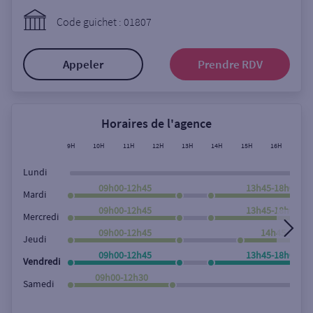
Ouverte le lundi
Code guichet : 01807
Coffre-fort
Appeler
Prendre RDV
Autour de moi
ou
Horaires de l'agence
9H
10H
11H
12H
13H
14H
15H
16H
17H
Ville / Code postal
Lundi
09h00-12h45
13h45-18h00
Mardi
09h00-12h45
13h45-18h00
Rue
Mercredi
09h00-12h45
14h45-18h0
Jeudi
09h00-12h45
13h45-18h00
Vendredi
Rechercher
09h00-12h30
Samedi