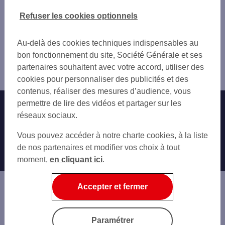
SAINT-PRIEST
L'ISLE-D'ABEAU
Vous êtes ici : Accueil
Refuser les cookies optionnels
MEYZIEU
BOURGOIN-JALLIEU
Trouver une agence bancaire
BRON EGLISE
MIONS
Pro
BRON ROOSEVELT
Au-delà des cookies techniques indispensables au
GENAS
Isère
DECINES CHARPIEU
bon fonctionnement du site, Société Générale et ses
SAINT-PRIEST
la Verpillière
VAULX EN VELIN
partenaires souhaitent avec votre accord, utiliser des
CHASSIEU
Agence LA VERPILLIERE
VILLEURBANNE CUSSET
cookies pour personnaliser des publicités et des
MEYZIEU
contenus, réaliser des mesures d’audience, vous
CORBAS
permettre de lire des vidéos et partager sur les
Nos engagements
Nous contacter
DÉCINES-CHARPIEU
réseaux sociaux.
BRON
Particuliers
VAULX-EN-VELIN
Autres sites SG
Vous pouvez accéder à notre charte cookies, à la liste
Professionnels
de nos partenaires et modifier vos choix à tout
moment,
en cliquant ici
.
Entreprises
Associations
Accepter et fermer
Banque privée
Informations légales
Economie Publique
Paramétrer