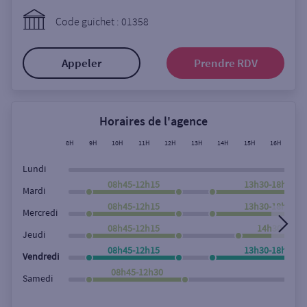
Ouverte le lundi
Code guichet : 01358
Coffre-fort
Appeler
Prendre RDV
Autour de moi
ou
Horaires de l'agence
8H
9H
10H
11H
12H
13H
14H
15H
16H
17
Ville / Code postal
Lundi
08h45-12h15
13h30-18h00
Mardi
08h45-12h15
13h30-18h00
Rue
Mercredi
08h45-12h15
14h30-18h0
Jeudi
08h45-12h15
13h30-18h00
Vendredi
Rechercher
08h45-12h30
Samedi