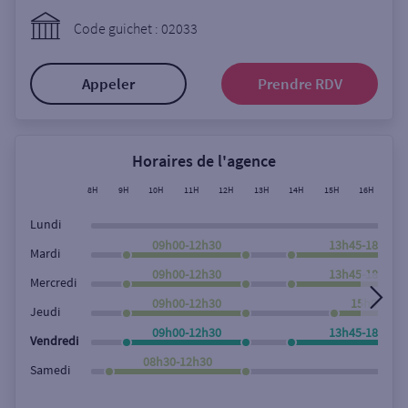
Ouverte le lundi
Code guichet : 02033
Coffre-fort
Appeler
Prendre RDV
Autour de moi
ou
Horaires de l'agence
8H
9H
10H
11H
12H
13H
14H
15H
16H
17
Ville / Code postal
Lundi
09h00-12h30
13h45-18h00
Mardi
09h00-12h30
13h45-18h00
Rue
Mercredi
09h00-12h30
15h00-18h
Jeudi
09h00-12h30
13h45-18h00
Vendredi
Rechercher
08h30-12h30
Samedi