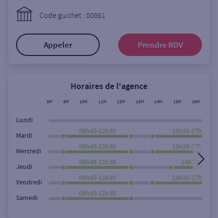
Ouverte le lundi
Code guichet : 00861
Coffre-fort
Appeler
Prendre RDV
Autour de moi
ou
Horaires de l'agence
8H
9H
10H
11H
12H
13H
14H
15H
16H
17
Ville / Code postal
Lundi
08h45-12h30
13h35-17h45
Mardi
08h45-12h30
13h35-17h45
Rue
Mercredi
08h45-12h30
14h35-17h4
Jeudi
08h45-12h30
13h35-17h45
Vendredi
Rechercher
08h45-12h30
Samedi