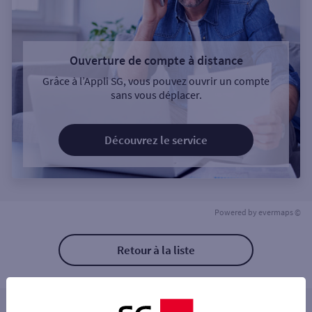
Ouverture de compte à distance
Grâce à l’Appli SG, vous pouvez ouvrir un compte
sans vous déplacer.
Découvrez le service
Powered by
evermaps ©
Retour à la liste