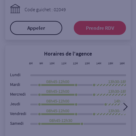
Ouverte le lundi
Code guichet : 02049
Coffre-fort
Appeler
Prendre RDV
Autour de moi
ou
Horaires de l'agence
8H
9H
10H
11H
12H
13H
14H
15H
16H
17
Ville / Code postal
Lundi
08h45-12h00
13h30-18h00
Mardi
08h45-12h00
13h30-18h00
Rue
Mercredi
08h45-12h00
14h30-18h0
Jeudi
08h45-12h00
13h30-18h00
Vendredi
Rechercher
08h45-12h30
Samedi