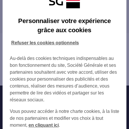
Les agences SG PRO à proximité
Les agences SG PRO dans les villes à
Personnaliser votre expérience
proximité
grâce aux cookies
Vous êtes ici : Accueil
Refuser les cookies optionnels
Trouver une agence bancaire
Pro
Au-delà des cookies techniques indispensables au
Puy-de-Dôme
bon fonctionnement du site, Société Générale et ses
Issoire
partenaires souhaitent avec votre accord, utiliser des
Agence ISSOIRE NUGER
cookies pour personnaliser des publicités et des
contenus, réaliser des mesures d’audience, vous
permettre de lire des vidéos et partager sur les
Nos engagements
Nous contacter
réseaux sociaux.
Particuliers
Autres sites SG
Vous pouvez accéder à notre charte cookies, à la liste
Professionnels
de nos partenaires et modifier vos choix à tout
moment,
en cliquant ici
.
Entreprises