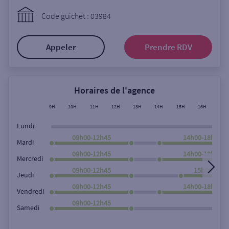
Ouverte le lundi
Code guichet : 03984
Coffre-fort
Appeler
Prendre RDV
Autour de moi
ou
Horaires de l'agence
9H
10H
11H
12H
13H
14H
15H
16H
17H
Ville / Code postal
Lundi
09h00-12h45
14h00-18h00
Mardi
09h00-12h45
14h00-18h00
Rue
Mercredi
09h00-12h45
15h00-18h0
Jeudi
09h00-12h45
14h00-18h00
Vendredi
Rechercher
09h00-12h45
Samedi