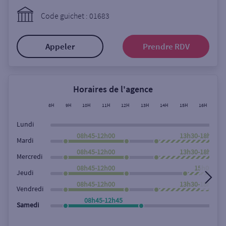
Ouverte le lundi
Code guichet : 01683
Coffre-fort
Appeler
Prendre RDV
Autour de moi
ou
Horaires de l'agence
8H
9H
10H
11H
12H
13H
14H
15H
16H
17
Ville / Code postal
Lundi
08h45-12h00
13h30-18h00
Mardi
08h45-12h00
13h30-18h00
Rue
Mercredi
08h45-12h00
15h00-18h
Jeudi
08h45-12h00
13h30-18h00
Vendredi
Rechercher
08h45-12h45
Samedi