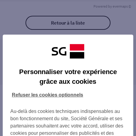
Powered by
evermaps ©
Retour à la liste
Les agences SG PRO à proximité
QUIMPER
Les agences SG PRO dans les villes à
QUIMPER PRAT MARIA
Personnaliser votre expérience
proximité
grâce aux cookies
QUIMPER
Vous êtes ici : Accueil
Refuser les cookies optionnels
Trouver une agence bancaire
Pro
Au-delà des cookies techniques indispensables au
Finistère
bon fonctionnement du site, Société Générale et ses
Douarnenez
partenaires souhaitent avec votre accord, utiliser des
Agence DOUARNENEZ
cookies pour personnaliser des publicités et des