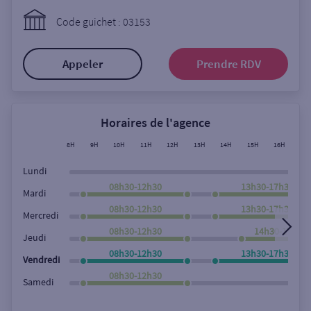
Ouverte le lundi
Code guichet : 03153
Coffre-fort
Appeler
Prendre RDV
Autour de moi
ou
Horaires de l'agence
8H
9H
10H
11H
12H
13H
14H
15H
16H
17
Ville / Code postal
Lundi
08h30-12h30
13h30-17h30
Mardi
08h30-12h30
13h30-17h30
Rue
Mercredi
08h30-12h30
14h30-17h30
Jeudi
08h30-12h30
13h30-17h30
Vendredi
Rechercher
08h30-12h30
Samedi