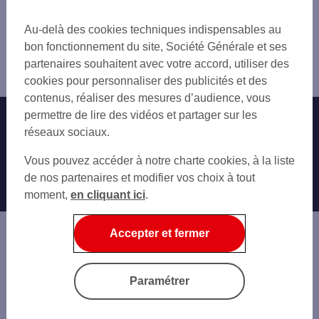
Trouver une agence bancaire
Pro
Au-delà des cookies techniques indispensables au
Alpes-de-Haute-Provence
bon fonctionnement du site, Société Générale et ses
Digne les Bains
partenaires souhaitent avec votre accord, utiliser des
Agence DIGNE
cookies pour personnaliser des publicités et des
contenus, réaliser des mesures d’audience, vous
permettre de lire des vidéos et partager sur les
Nos engagements
Nous contacter
réseaux sociaux.
Particuliers
Autres sites SG
Vous pouvez accéder à notre charte cookies, à la liste
Professionnels
de nos partenaires et modifier vos choix à tout
moment,
en cliquant ici
.
Entreprises
Associations
Accepter et fermer
Banque privée
Informations légales
Economie Publique
Paramétrer
Gestion des cookies
Sécurité