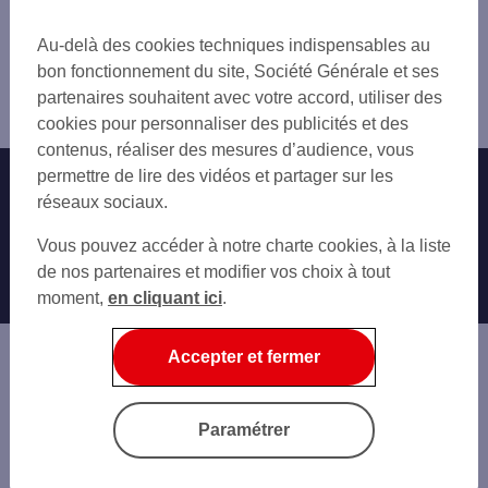
Trouver une agence bancaire
DIVES SUR MER
Pro
LE HAVRE RENE COTY
Au-delà des cookies techniques indispensables au
Calvados
CABOURG
bon fonctionnement du site, Société Générale et ses
Deauville
LE HAVRE SANVIC
partenaires souhaitent avec votre accord, utiliser des
Agence DEAUVILLE
LE HAVRE GRAVILLE
cookies pour personnaliser des publicités et des
LE HAVRE JENNER
contenus, réaliser des mesures d’audience, vous
LE HAVRE BLEVILLE
permettre de lire des vidéos et partager sur les
Nos engagements
Nous contacter
LE HAVRE CAUCRIAUVILLE
réseaux sociaux.
HARFLEUR
Particuliers
Autres sites SG
Vous pouvez accéder à notre charte cookies, à la liste
Professionnels
de nos partenaires et modifier vos choix à tout
moment,
en cliquant ici
.
Entreprises
Associations
Accepter et fermer
Banque privée
Informations légales
Economie Publique
Paramétrer
Gestion des cookies
Sécurité