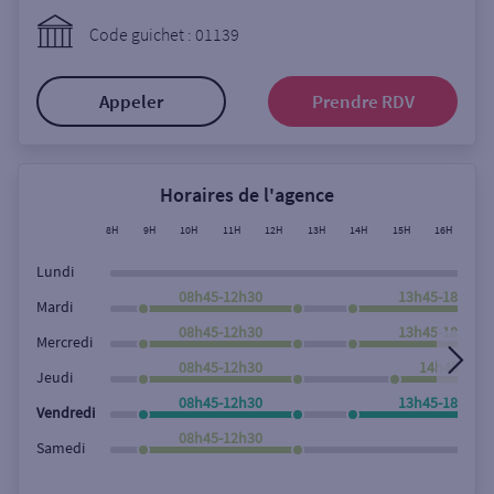
Ouverte le lundi
Code guichet : 01139
Coffre-fort
Appeler
Prendre RDV
Autour de moi
ou
Horaires de l'agence
8H
9H
10H
11H
12H
13H
14H
15H
16H
17
Ville / Code postal
Lundi
08h45-12h30
13h45-18h00
Mardi
08h45-12h30
13h45-18h00
Rue
Mercredi
08h45-12h30
14h45-18h
Jeudi
08h45-12h30
13h45-18h00
Vendredi
Rechercher
08h45-12h30
Samedi