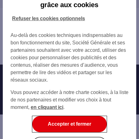
grâce aux cookies
ISSY LES MLX 3 MOULINS
CHÂTILLON
LE PLESSIS ROBINSON
FONTENAY-AUX-ROSES
Vous êtes ici : Accueil
Refuser les cookies optionnels
ISSY LES MLX MAIRIE
MALAKOFF
Trouver une agence bancaire
SCEAUX HOUDAN
MEUDON
Pro
BAGNEUX DAMPIERRE
Au-delà des cookies techniques indispensables au
LE PLESSIS-ROBINSON
Hauts-de-Seine
ISSY LES MX C CELTON
bon fonctionnement du site, Société Générale et ses
ISSY-LES-MOULINEAUX
Clamart
MEUDON-LA-FORET
partenaires souhaitent avec votre accord, utiliser des
VANVES
Agence CLAMART MAIRIE
MEUDON BELLEVUE
cookies pour personnaliser des publicités et des
SCEAUX
VANVES PLATEAU
contenus, réaliser des mesures d’audience, vous
BAGNEUX
MALAKOFF HOTEL DE VILLE
permettre de lire des vidéos et partager sur les
Nos engagements
Nous contacter
BOULOGNE-BILLANCOURT
BOULOGNE M SEMBAT
réseaux sociaux.
CHÂTENAY-MALABRY
BOULOGNE PONT SEVRES
Particuliers
MONTROUGE
Autres sites SG
Vous pouvez accéder à notre charte cookies, à la liste
CHATENAY-MALABRY
BOURG-LA-REINE
Professionnels
de nos partenaires et modifier vos choix à tout
PARIS PTE DE ST CLOUD
SÈVRES
moment,
en cliquant ici
.
PARIS PORTE DE VANVES
Entreprises
CACHAN
CACHAN A BRIAND
ARCUEIL
Associations
Accepter et fermer
CHAVILLE
Banque privée
SAINT-CLOUD