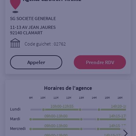
Ouverte le lundi
Coffre-fort
SG SOCIETE GENERALE
11-13 AV JEAN JAURES
92140
CLAMART
Autour de moi
Code guichet : 02762
ou
Appeler
Prendre RDV
Ville / Code postal
Horaires de l'agence
Rue
9H
10H
11H
12H
13H
14H
15H
16H
17H
10h00-12h55
14h20-18h00
Lundi
09h00-13h00
14h15-17h50
Mardi
Rechercher
09h00-13h00
14h15-17h50
Mercredi
09h00-13h00
14h15-17h00