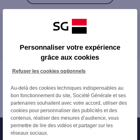
Les agences SG PRO à proximité
CAEN ST JEAN
Les agences SG PRO dans les villes à
CAEN VENOIX
Personnaliser votre expérience
proximité
CAEN BEAULIEU
grâce aux cookies
CAEN COTE DE NACRE
HÉROUVILLE-SAINT-CLAIR
IFS
IFS
Vous êtes ici : Accueil
Refuser les cookies optionnels
MONDEVILLE
Trouver une agence bancaire
DOUVRES LA DELIVRANDE
Pro
OUISTREHAM RIVA BELLA
Au-delà des cookies techniques indispensables au
Calvados
ARGENCES
bon fonctionnement du site, Société Générale et ses
Caen
CABOURG
partenaires souhaitent avec votre accord, utiliser des
Agence CAEN REPUBLIQUE
DIVES SUR MER
cookies pour personnaliser des publicités et des
contenus, réaliser des mesures d’audience, vous
permettre de lire des vidéos et partager sur les
Nos engagements
Nous contacter
réseaux sociaux.