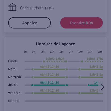
Ouverte le lundi
Code guichet : 03045
Coffre-fort
Appeler
Prendre RDV
Autour de moi
ou
Horaires de l'agence
8H
9H
10H
11H
12H
13H
14H
15H
16H
17
Ville / Code postal
10h00-12h25
14h05-17h00
Lundi
08h45-12h30
13h45-18h00
Mardi
08h45-12h30
13h45-18h00
Rue
Mercredi
08h45-12h30
14h45-18h
Jeudi
08h45-12h30
13h45-18h00
Vendredi
Rechercher
Samedi