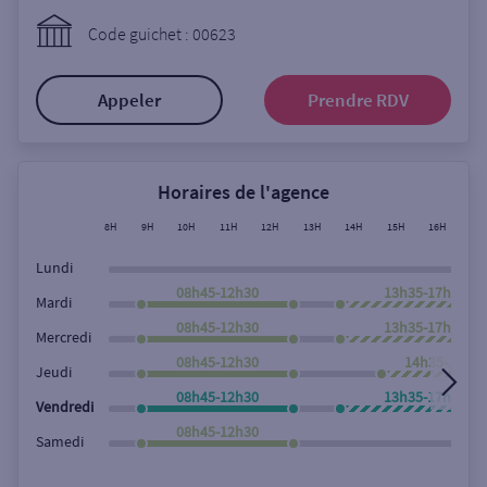
Ouverte le lundi
Code guichet : 00623
Coffre-fort
Appeler
Prendre RDV
Autour de moi
ou
Horaires de l'agence
8H
9H
10H
11H
12H
13H
14H
15H
16H
17
Ville / Code postal
Lundi
08h45-12h30
13h35-17h45
Mardi
08h45-12h30
13h35-17h45
Rue
Mercredi
08h45-12h30
14h35-17h4
Jeudi
08h45-12h30
13h35-17h45
Vendredi
Rechercher
08h45-12h30
Samedi