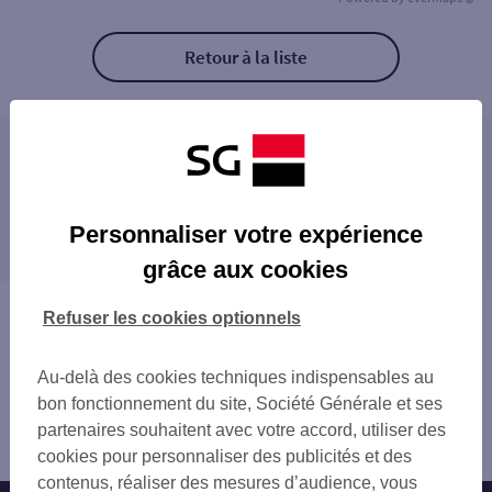
Retour à la liste
Les agences SG PRO à proximité
SAINT ARNOULT YVELINES
Les agences SG PRO dans les villes à
RAMBOUILLET
Personnaliser votre expérience
proximité
DOURDAN
grâce aux cookies
CHARTRES LA MADELEINE
RAMBOUILLET
LE PERRAY EN YVELINES
DOURDAN
Vous êtes ici : Accueil
Refuser les cookies optionnels
NOGENT LE ROI
Trouver une agence bancaire
Pro
Au-delà des cookies techniques indispensables au
Eure-et-Loir
bon fonctionnement du site, Société Générale et ses
Bleury Saint Symphorien
partenaires souhaitent avec votre accord, utiliser des
Agence AUNEAU
cookies pour personnaliser des publicités et des
contenus, réaliser des mesures d’audience, vous