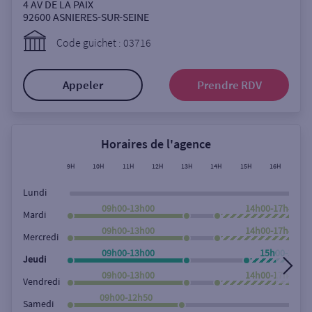
Ouverte le samedi
4 AV DE LA PAIX
92600
ASNIERES-SUR-SEINE
Ouverte le lundi
Code guichet : 03716
Coffre-fort
Appeler
Prendre RDV
Autour de moi
ou
Horaires de l'agence
9H
10H
11H
12H
13H
14H
15H
16H
17H
Ville / Code postal
Lundi
09h00-13h00
14h00-17h45
Mardi
09h00-13h00
14h00-17h45
Rue
Mercredi
09h00-13h00
15h00-17h4
Jeudi
09h00-13h00
14h00-17h45
Vendredi
Rechercher
09h00-12h50
Samedi