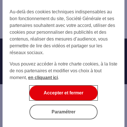
Trouver une agence bancaire
Pro
Au-delà des cookies techniques indispensables au
Gard
bon fonctionnement du site, Société Générale et ses
Alès
partenaires souhaitent avec votre accord, utiliser des
Agence ALES
cookies pour personnaliser des publicités et des
contenus, réaliser des mesures d’audience, vous
permettre de lire des vidéos et partager sur les
Nos engagements
Nous contacter
réseaux sociaux.
Particuliers
Autres sites SG
Vous pouvez accéder à notre charte cookies, à la liste
Professionnels
de nos partenaires et modifier vos choix à tout
moment,
en cliquant ici
.
Entreprises
Associations
Accepter et fermer
Banque privée
Informations légales
Economie Publique
Paramétrer
Gestion des cookies
Sécurité