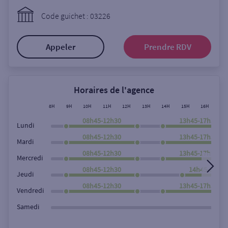
Ouverte le lundi
Code guichet : 03226
Coffre-fort
Appeler
Prendre RDV
Autour de moi
ou
Horaires de l'agence
8H
9H
10H
11H
12H
13H
14H
15H
16H
17
Ville / Code postal
08h45-12h30
13h45-17h30
Lundi
08h45-12h30
13h45-17h30
Mardi
08h45-12h30
13h45-17h30
Rue
Mercredi
08h45-12h30
14h45-17h30
Jeudi
08h45-12h30
13h45-17h30
Vendredi
Rechercher
Samedi