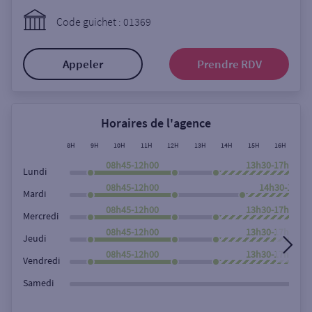
Ouverte le lundi
Code guichet : 01369
Coffre-fort
Appeler
Prendre RDV
Autour de moi
ou
Horaires de l'agence
8H
9H
10H
11H
12H
13H
14H
15H
16H
17
Ville / Code postal
08h45-12h00
13h30-17h50
Lundi
08h45-12h00
14h30-17h5
Mardi
08h45-12h00
13h30-17h50
Rue
Mercredi
08h45-12h00
13h30-17h50
Jeudi
08h45-12h00
13h30-17h50
Vendredi
Rechercher
Samedi