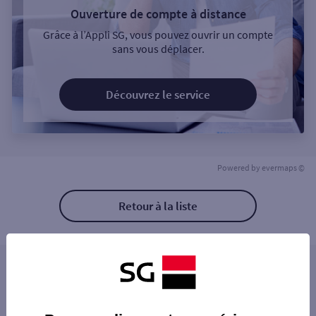
Ouverture de compte à distance
Grâce à l’Appli SG, vous pouvez ouvrir un compte
sans vous déplacer.
Découvrez le service
Powered by
evermaps ©
Retour à la liste
Les agences SG PRO à proximité
LA MOTTE SERVOLEX
Les agences SG PRO dans les villes à
CHAMBERY COMTE VERT