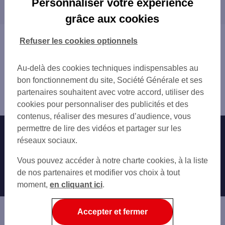
Personnaliser votre expérience
proximité
CHAMBERY DUCS PRO
grâce aux cookies
LA RAVOIRE
LA MOTTE-SERVOLEX
CHALLES LES EAUX
CHAMBÉRY
Vous êtes ici : Accueil
Refuser les cookies optionnels
RUMILLY
RUMILLY
Trouver une agence bancaire
BELLEY
Pro
ST JORIOZ
Au-delà des cookies techniques indispensables au
Savoie
bon fonctionnement du site, Société Générale et ses
Aix les Bains
partenaires souhaitent avec votre accord, utiliser des
Agence AIX LES BAINS PRO
cookies pour personnaliser des publicités et des
contenus, réaliser des mesures d’audience, vous
permettre de lire des vidéos et partager sur les
Nos engagements
Nous contacter
réseaux sociaux.
Particuliers
Autres sites SG
Vous pouvez accéder à notre charte cookies, à la liste
Professionnels
de nos partenaires et modifier vos choix à tout
moment,
en cliquant ici
.
Entreprises
Associations
Accepter et fermer
Banque privée