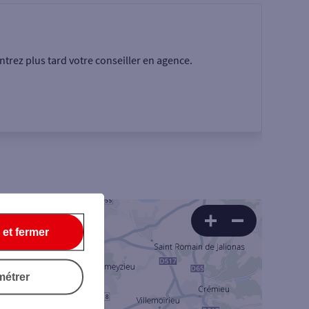
trez plus tard votre conseiller en agence.
Rechercher
 et fermer
métrer