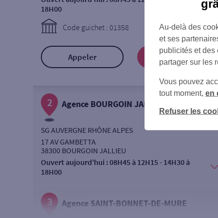
gr
18H00
Code guichet : 01358
Au-delà des cook
et ses partenaire
publicités et des
Appeler
Prendre RDV
partager sur les 
Vous pouvez accéd
tout moment,
en 
2
Agence BOURGOIN JALLIEU
Refuser les coo
SG AUVERGNE RHÔNE ALPES
17 AV GAMBETTA
38300 BOURGOIN JALLIEU
Ouvert aujourd’hui :
08H45 à 12H15 - 14H30 à
18H00
3
Agence SAINT-BONNET-DE-MURE