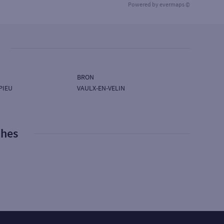
Powered by
evermaps ©
BRON
PIEU
VAULX-EN-VELIN
phes