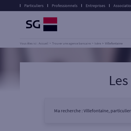
Particuliers
Professionnels
Entreprises
Associati
Vous êtes ici : Accueil
Trouver une agence bancaire
Isère
Villefontaine
Les
Ma recherche :
Villefontaine, particulie
Vous êtes