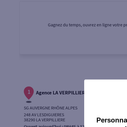
Particulier
Professi
Gagnez du temps, ouvrez en ligne votre pr
Ma recherche
Une agence
Un serv
Ouverte le samedi
1
Autour de moi
Agence LA VERPILLIERE
ou
SG AUVERGNE RHÔNE ALPES
248 AV LESDIGUIERES
Personnal
38290 LA VERPILLIERE
Ouvert aujourd’hui :
08H45 à 12H15 - 14H30 à