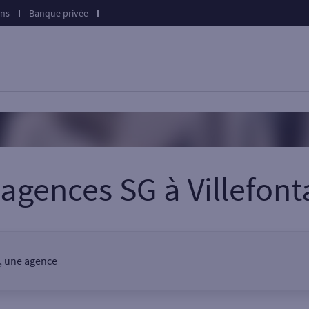
ons
Banque privée
 agences SG
à
Villefont
r, une agence