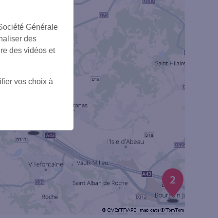
 Société Générale
naliser des
ire des vidéos et
fier vos choix à
1
2