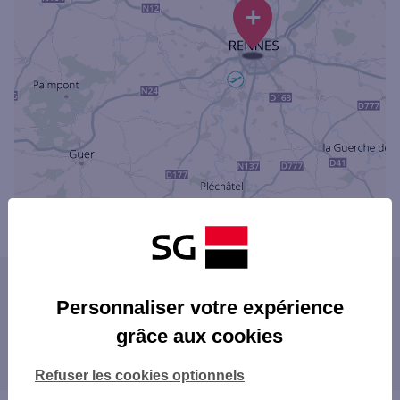
+
Powered by
evermaps ©
Les agences SG dans les villes à proximité
Personnaliser votre expérience
DINAN
grâce aux cookies
Les agences SG dans les départements
BETTON
limitrophes
Refuser les cookies optionnels
22 CÔTES-D'ARMOR