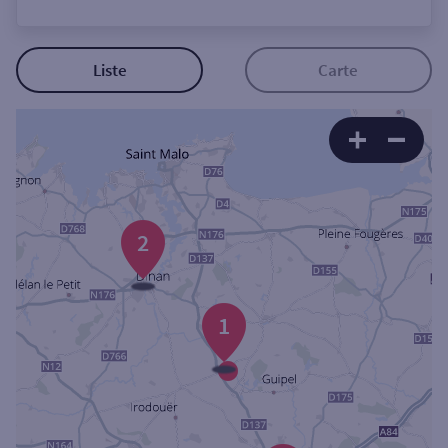
Ouverte le lundi
Coffre-fort
Liste
Carte
Autour de moi
ou
Ville / Code postal
2
Rue
1
Rechercher