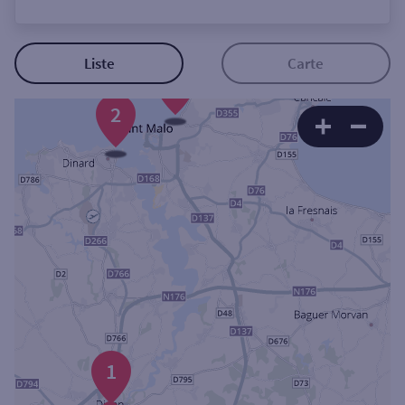
Ouverte le lundi
Coffre-fort
Liste
Carte
+
2
Autour de moi
ou
Ville / Code postal
Rue
Rechercher
1