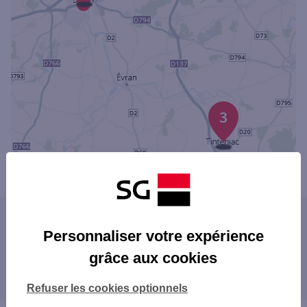
3
Powered by
evermaps ©
Les agences SG dans les villes à proximité
Personnaliser votre expérience
DINARD
grâce aux cookies
Les agences SG dans les départements
limitrophes
Refuser les cookies optionnels
29 FINISTÈRE