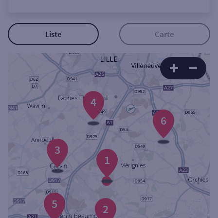
Ouverte le lundi
Coffre-fort
Liste
Carte
Autour de moi
ou
4
Ville / Code postal
6
3
Rue
1
Rechercher
5
2