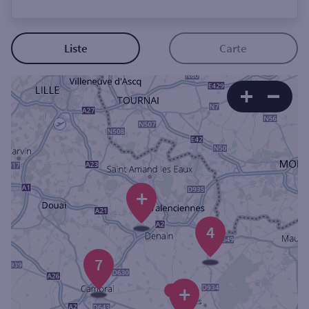
Ouverte le lundi
Coffre-fort
Liste
Carte
Autour de moi
ou
Ville / Code postal
+
Rue
4
7
Rechercher
+