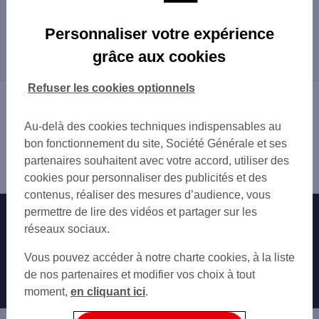
Les agences SG à proximité
Personnaliser votre expérience
CAUDRY LECLERC
grâce aux cookies
Les agences SG dans les villes à proximité
VILLERS OUTREAUX
SOLESMES
CAUDRY
Refuser les cookies optionnels
DENAIN VILLARS
ANICHE
Vous êtes ici : Accueil
VITRY EN ARTOIS
DOUCHY-LES-MINES
Trouver une agence bancaire
AULNOY LEZ VALS CC
Au-delà des cookies techniques indispensables au
DENAIN
Nord
bon fonctionnement du site, Société Générale et ses
Cambrai
partenaires souhaitent avec votre accord, utiliser des
Agence CAMBRAI LORRAINE
cookies pour personnaliser des publicités et des
contenus, réaliser des mesures d’audience, vous
permettre de lire des vidéos et partager sur les
Nos engagements
Nous contacter
réseaux sociaux.
Particuliers
Autres sites SG
Vous pouvez accéder à notre charte cookies, à la liste
Professionnels
de nos partenaires et modifier vos choix à tout
moment,
en cliquant ici
.
Entreprises