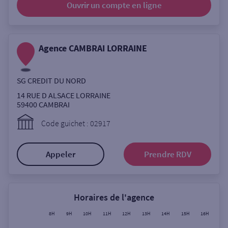
Ouvrir un compte
en ligne
Ouverte le lundi
Coffre-fort
Agence CAMBRAI LORRAINE
Autour de moi
SG CREDIT DU NORD
ou
14 RUE D ALSACE LORRAINE
59400
CAMBRAI
Ville / Code postal
Code guichet : 02917
Appeler
Prendre RDV
Rue
Horaires de l'agence
Rechercher
8H
9H
10H
11H
12H
13H
14H
15H
16H
17