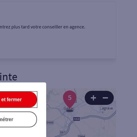
trez plus tard votre conseiller en agence.
inte
5
Rechercher
 et fermer
métrer