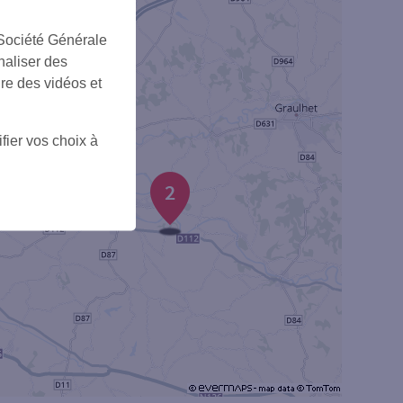
 Société Générale
naliser des
ire des vidéos et
fier vos choix à
2