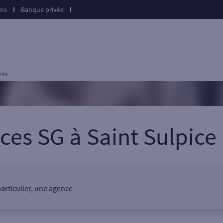
ons
Banque privée
inte
nces SG
à
Saint Sulpice 
particulier, une agence