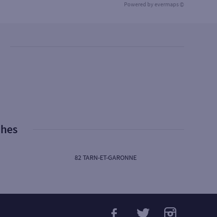
Powered by
evermaps ©
phes
82 TARN-ET-GARONNE