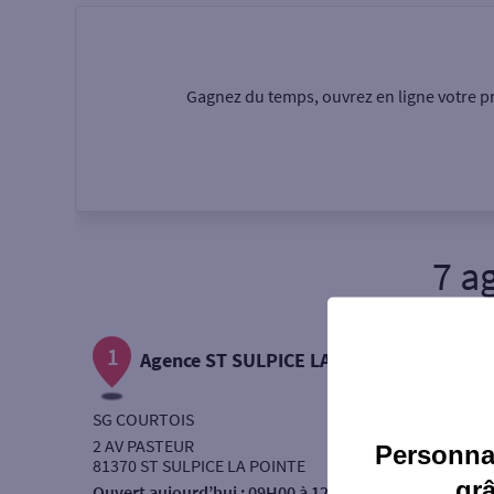
Particulier
Professi
Gagnez du temps, ouvrez en ligne votre pr
Ma recherche
Une agence
Un serv
7 a
Ouverte le samedi
1
Autour de moi
Agence ST SULPICE LA POINTE
ou
SG COURTOIS
2 AV PASTEUR
Personnal
81370 ST SULPICE LA POINTE
gr
Ouvert aujourd’hui :
09H00 à 12H30