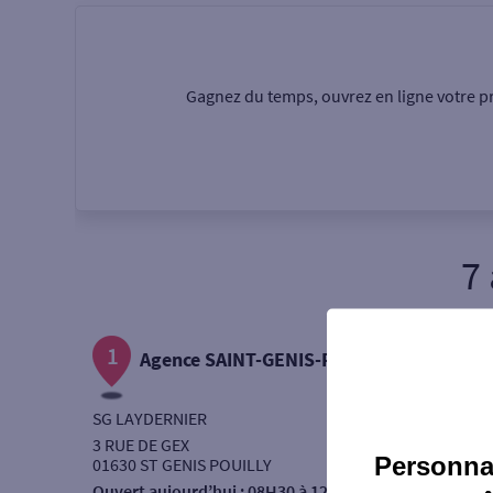
Particulier
Professi
Gagnez du temps, ouvrez en ligne votre pr
Ma recherche
Une agence
Un serv
7
Ouverte le samedi
1
Autour de moi
Agence SAINT-GENIS-POUILLY
ou
SG LAYDERNIER
3 RUE DE GEX
Personnal
01630 ST GENIS POUILLY
Ouvert aujourd’hui :
08H30 à 12H00