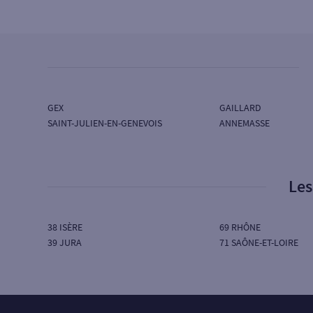
SG LAYDERNIER
39 PLACE DU JURA
01170 GEX
Ouvert aujourd’hui :
14H00 à 17H45
4
Agence ST JULIEN TERNIER
GEX
GAILLARD
SAINT-JULIEN-EN-GENEVOIS
ANNEMASSE
SG LAYDERNIER
1-3 AV DE TERNIER
74160 ST JULIEN EN GENEVOIS
Les
Ouvert aujourd’hui :
08H30 à 12H00 - 13H30 à
17H45
38 ISÈRE
69 RHÔNE
39 JURA
71 SAÔNE-ET-LOIRE
5
Agence DIVONNE LES BAINS
SG LAYDERNIER
252 AV DE GENEVE