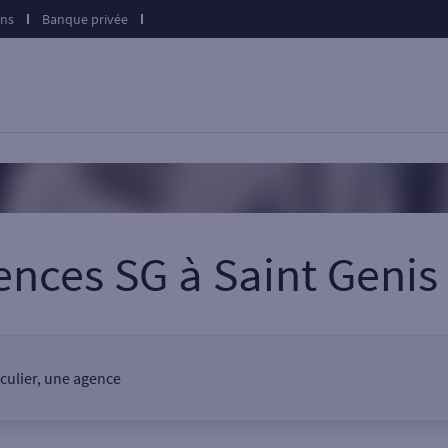
ons
Banque privée
ences SG
à
Saint Genis 
iculier, une agence