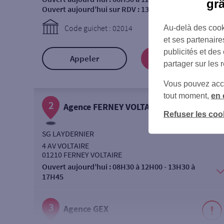
gr
Ouvert aujourd’hui sur RDV :
13H30 à 17H45
Code guichet : 02014
Au-delà des cook
et ses partenaire
publicités et des
Appeler
Prendre RDV
partager sur les 
Vous pouvez accéd
tout moment,
en 
2
Agence FERNEY VOLTAIRE
Refuser les coo
SG LAYDERNIER
4 AV VOLTAIRE
01210 FERNEY VOLTAIRE
Ouvert aujourd’hui :
08H30 à 12H00 - 13H30 à
17H45
3
Agence GEX