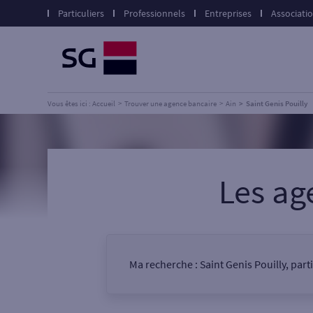
Particuliers
Professionnels
Entreprises
Associati
Vous êtes ici : Accueil
Trouver une agence bancaire
Ain
Saint Genis Pouilly
Les ag
Ma recherche :
Saint Genis Pouilly, part
Vous êtes