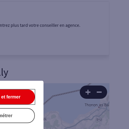
trez plus tard votre conseiller en agence.
ly
Rechercher
 et fermer
métrer