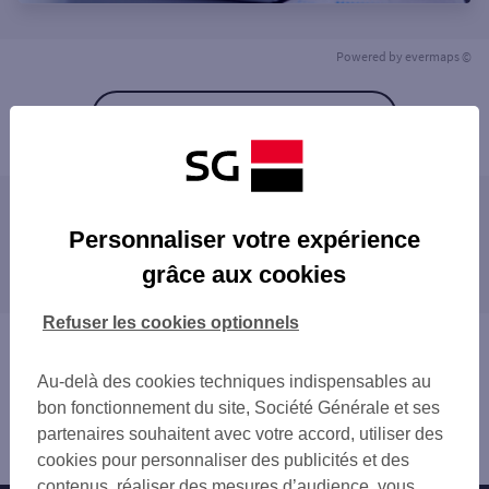
Powered by
evermaps ©
Retour à la liste
Les agences SG à proximité
Personnaliser votre expérience
VILLE LA GRAND CENTRE
grâce aux cookies
Les agences SG dans les villes à proximité
FERNEY VOLTAIRE
ST JULIEN TERNIER
GAILLARD
Refuser les cookies optionnels
LA ROCHE SUR FORON
SAINT-JULIEN-EN-GENEVOIS
Vous êtes ici : Accueil
SAINT-GENIS-POUILLY
LA ROCHE-SUR-FORON
Trouver une agence bancaire
BONNEVILLE
Au-delà des cookies techniques indispensables au
BONNEVILLE
Haute-Savoie
DIVONNE LES BAINS
bon fonctionnement du site, Société Générale et ses
GEX
Annemasse
GEX
partenaires souhaitent avec votre accord, utiliser des
Agence ANNEMASSE
cookies pour personnaliser des publicités et des
contenus, réaliser des mesures d’audience, vous