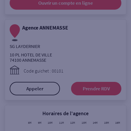
Ouvrir un compte
en ligne
Ouverte le lundi
Coffre-fort
Agence ANNEMASSE
Autour de moi
SG LAYDERNIER
ou
10 PL HOTEL DE VILLE
74100
ANNEMASSE
Ville / Code postal
Code guichet : 00101
Appeler
Prendre RDV
Rue
Horaires de l'agence
Rechercher
8H
9H
10H
11H
12H
13H
14H
15H
16H
17