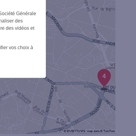
 Société Générale
naliser des
ire des vidéos et
fier vos choix à
4