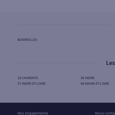
SG TARNEAUD
130 AV LA LIBERATION
86000 POITIERS
Ouvert aujourd’hui :
08H45 à 12H15
Ouvert aujourd’hui sur RDV :
14H30 à 17H45
BUXEROLLES
4
Agence POITIERS UNIVERSITES
SG TARNEAUD
Les
21 AV DU RECTEUR PINEAU
86000 POITIERS
Ouvert aujourd’hui :
08H45 à 12H15
16 CHARENTE
36 INDRE
Ouvert aujourd’hui sur RDV :
13H30 à 17H45
37 INDRE-ET-LOIRE
49 MAINE-ET-LOIRE
Nos engagements
Nous conta