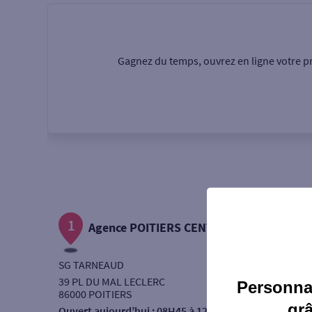
Particulier
Professi
Gagnez du temps, ouvrez en ligne votre pr
Ma recherche
Une agence
Un serv
Ouverte le samedi
1
Autour de moi
Agence POITIERS CENTRE
ou
SG TARNEAUD
39 PL DU MAL LECLERC
Personnal
86000 POITIERS
gr
Ouvert aujourd’hui :
08H45 à 12H15 - 13H30 à