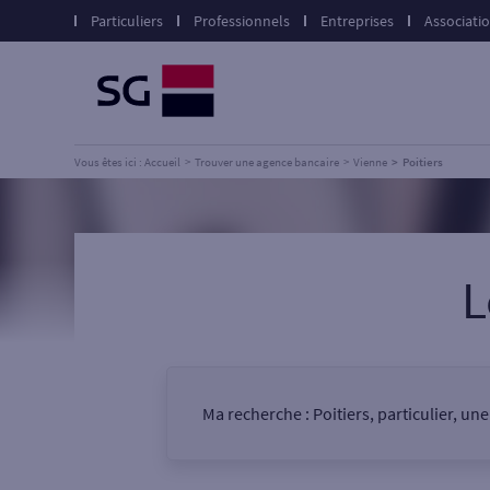
Particuliers
Professionnels
Entreprises
Associati
Vous êtes ici : Accueil
Trouver une agence bancaire
Vienne
Poitiers
L
Ma recherche :
Poitiers, particulier, un
Vous êtes