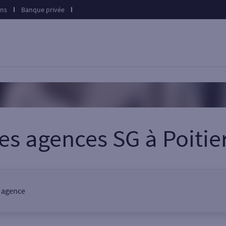
ons
Banque privée
es agences SG
à
Poitie
e agence