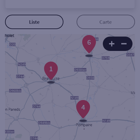
Ouverte le lundi
Coffre-fort
Liste
Carte
Autour de moi
6
ou
Ville / Code postal
1
Rue
4
Rechercher