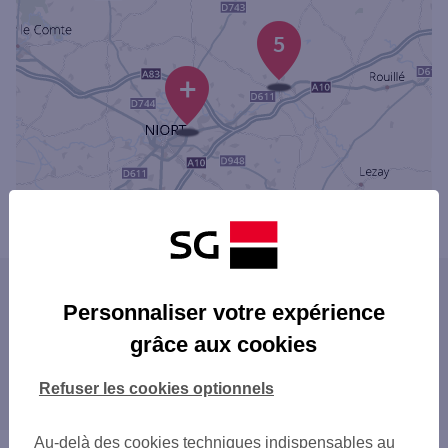
5
+
Powered by
evermaps ©
Les agences SG dans les villes du
Personnaliser votre expérience
département
grâce aux cookies
NIORT
Les agences SG dans les départements
BRESSUIRE
Refuser les cookies optionnels
limitrophes
PARTHENAY
16 CHARENTE
Au-delà des cookies techniques indispensables au