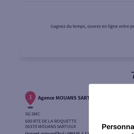
Particulier
Professi
Gagnez du temps, ouvrez en ligne votre pr
Ma recherche
Une agence
Un serv
Ouverte le samedi
1
Autour de moi
Agence MOUANS SARTOUX ROQ
ou
SG SMC
600 RTE DE LA ROQUETTE
Personnal
06370 MOUANS SARTOUX
Ouvert aujourd’hui :
08H35 à 12H45