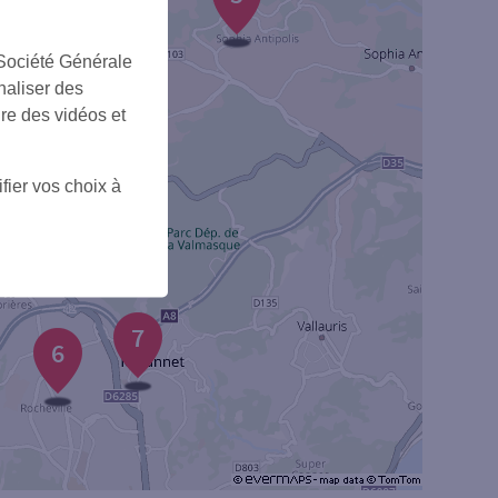
 Société Générale
naliser des
ire des vidéos et
fier vos choix à
7
6