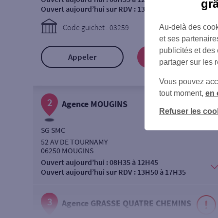
gr
Ouvert aujourd’hui sur RDV :
13H50 à 17H35
Code guichet : 03259
Au-delà des cook
et ses partenaire
publicités et des
Appeler
Prendre RDV
partager sur les 
Vous pouvez accéd
tout moment,
en 
2
Agence MOUGINS
Refuser les coo
SG SMC
52 AV DE TOURNAMY
06250 MOUGINS
Ouvert aujourd’hui :
08H35 à 12H45
Ouvert aujourd’hui sur RDV :
13H50 à 17H35
3
Agence GRASSE QUATRE CHEMINS