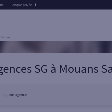
ons
Banque privée
 Sartoux
gences SG
à
Mouans Sa
lier, une agence