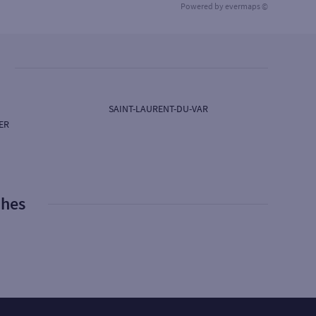
Powered by
evermaps ©
SAINT-LAURENT-DU-VAR
ER
phes