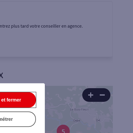
trez plus tard votre conseiller en agence.
x
Rechercher
4
 et fermer
métrer
5