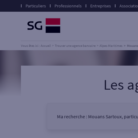
Particuliers
Professionnels
Entreprises
Associati
Vous êtes ici : Accueil
Trouver une agence bancaire
Alpes-Maritimes
Mouans
Les a
Ma recherche :
Mouans Sartoux, particu
Vous êtes