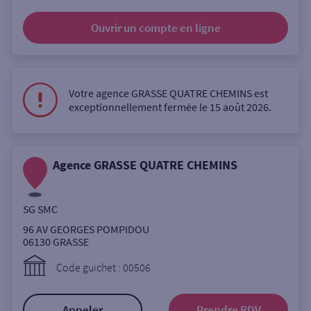
Ouverte le samedi
Ouvrir un compte
en ligne
Ouverte le lundi
Coffre-fort
Votre agence GRASSE QUATRE CHEMINS est
exceptionnellement fermée le 15 août 2026.
Autour de moi
ou
Agence GRASSE QUATRE CHEMINS
Ville / Code postal
SG SMC
96 AV GEORGES POMPIDOU
Rue
06130
GRASSE
Code guichet : 00506
Rechercher
Appeler
Prendre RDV