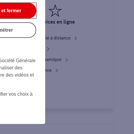
 et fermer
Services en ligne
métrer
Ouverture de compte à distance
Service Bienvenue
L'option Crypto Dynamique
 Société Générale
naliser des
Les services d’urgence
ire des vidéos et
Espace Client
fier vos choix à