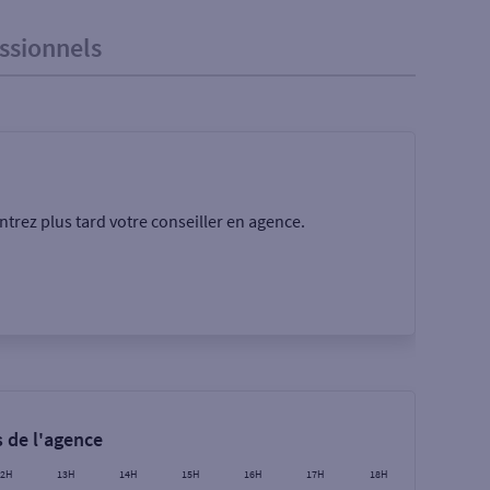
ssionnels
trez plus tard votre conseiller en agence.
Rechercher
 de l'agence
12H
13H
14H
15H
16H
17H
18H