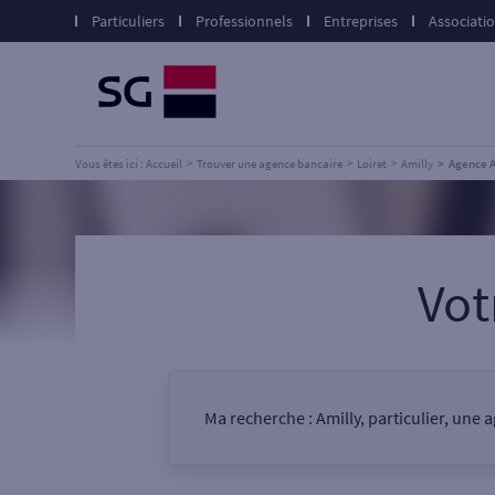
Particuliers
Professionnels
Entreprises
Associati
Vous êtes ici : Accueil
Trouver une agence bancaire
Loiret
Amilly
Agence 
Vot
Ma recherche :
Amilly, particulier, une 
Vous êtes