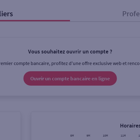
liers
Profe
onnel
Entreprise
Vous souhaitez ouvrir un compte ?
ice
emier compte bancaire, profitez d'une offre exclusive web et rencon
Ouverte le lundi
Coffre-fort
Ouvrir un compte
bancaire
en ligne
Ville / Code postal
Rue
Horaires
8H
9H
10H
11H