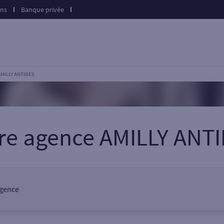
ons
Banque privée
AMILLY ANTIBES
re agence AMILLY ANT
agence