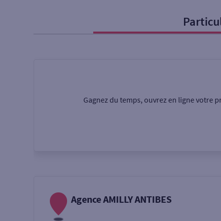
Particu
Particulier
Professi
Ma recherche
Une agence
Un serv
Gagnez du temps, ouvrez en ligne votre pr
Ouverte le samedi
Autour de moi
ou
Agence AMILLY ANTIBES