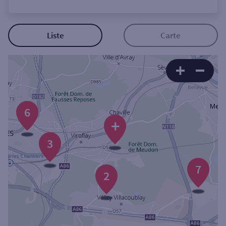
Ouverte le lundi
Coffre-fort
Liste
Carte
Autour de moi
ou
6
Ville / Code postal
+
3
Rue
7
2
Rechercher